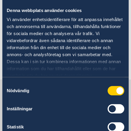
23 apr. 2026
Denna webbplats använder cookies
Rösta i Rwanda 2026
Vi använder enhetsidentifierare för att anpassa innehållet
och annonserna till användarna, tillhandahålla funktioner
för sociala medier och analysera vår trafik. Vi
23 mars 2026
vidarebefordrar även sådana identifierare och annan
Ambassaden tar inte emot besök 31
information från din enhet till de sociala medier och
annons- och analysföretag som vi samarbetar med.
mars samt 3-7 april 2026
Dessa kan i sin tur kombinera informationen med annan
information som du har tillhandahållit eller som de har
1
2
»
samlat in när du har använt deras tjänster.
Samtyckesval
Sverige i Rwanda
Nödvändig
Sveriges Ambassad
Inställningar
Besöksadress
Statistik
Aurore House