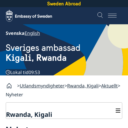
Sweden Abroad
Svenska
English
Sveriges ambassad
Kigali, Rwanda
Lokal tid
09:53
Utlandsmyndigheter
Rwanda, Kigali
Aktuellt
Nyheter
Rwanda, Kigali
Kontakt