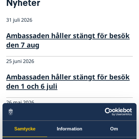
Nyheter
Om oss
Ambassadens personal
Så stöttar vi svenska företag
31 juli 2026
Vi är en resurs för svenska företag
Aktuellt
Team Sweden
Nyheter
Ambassaden håller stängt för besök
Så kan du få stöd
den 7 aug
Svenska företag i Rwanda
Anmäl handelshinder
25 juni 2026
Ambassaden håller stängt för besök
den 1 och 6 juli
26 maj 2026
Ambassaden tar inte emot besök 29
maj 2026
Samtycke
Information
Om