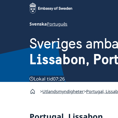
Svenska
Português
Sveriges amb
Lissabon, Por
Lokal tid
07:26
Utlandsmyndigheter
Portugal, Lissa
Portugal, Lissabon