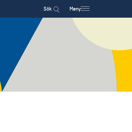
Sök
Meny