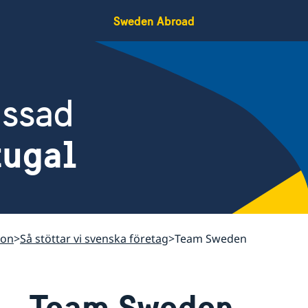
Sweden Abroad
assad
tugal
bon
Så stöttar vi svenska företag
Team Sweden
Team Sweden