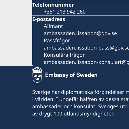
Telefonnummer
+351 213 942 260
E-postadress
Allmänt
ambassaden.lissabon@gov.se
Passfrågor
ambassaden.lissabon-pass@gov.s
Konsulära frågor
ambassaden.lissabon-konsulart@g
Sverige har diplomatiska förbindelser me
i världen. I ungefär hälften av dessa sta
ambassader och konsulat. Sveriges utr
av drygt 100 utlandsmyndigheter.