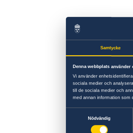
Ambassaden stängd fredagen 1/5
Ambassaden stängd onsdagen 10/6
Ambassaden stängd fredag 19/6
Höga temperaturer och hög brandrisk i
Portugal
Samtycke
Denna webbplats använder 
Vi använder enhetsidentifierar
sociala medier och analysera 
till de sociala medier och a
med annan information som du 
Samtyckesval
Nödvändig