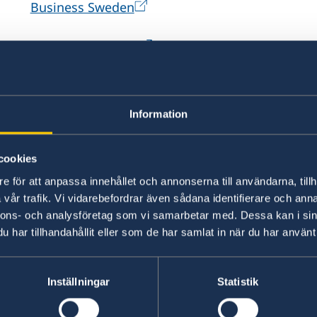
Business Sweden
Svenska Institutet
EKN
Information
Swedfund
cookies
NIR
e för att anpassa innehållet och annonserna till användarna, tillh
vår trafik. Vi vidarebefordrar även sådana identifierare och anna
Kommerskollegium
nnons- och analysföretag som vi samarbetar med. Dessa kan i sin
har tillhandahållit eller som de har samlat in när du har använt 
Sharingsweden.se
Inställningar
Statistik
Swedish-Portuguese Chamber of Commerce - th
between Sweden and Portugal