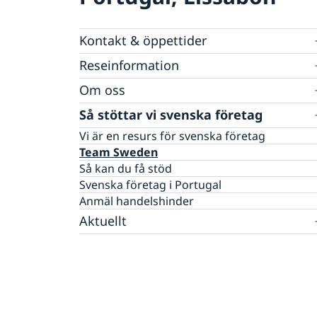
Kontakt & öppettider
Sverige i Portugal
Reseinformation
Portugal i Sverige
Om oss
Ambassadens reseinformation
Aktuella händelser
Inför resan
Ambassadens personal
Så stöttar vi svenska företag
Allmänna säkerhetsläget
Dataskyddspolicy (GDPR)
Vi är en resurs för svenska företag
Terrorism
Team Sweden
Naturförhållanden och katastrofer
Så kan du få stöd
In- och utresebestämmelser
Svenska företag i Portugal
Hälso- och sjukvård
Anmäl handelshinder
Lokala lagar och sedvänjor
Kriminalitet och personlig säkerhet
Aktuellt
Trafiksäkerhet
Nyheter
Övrig information
Regeringens prioriteringar i
Lediga tjänster
utrikesdeklarationen 2025
Angående strömavbrottet 28 april
Orkanen Gabrielle på väg mot Azorerna