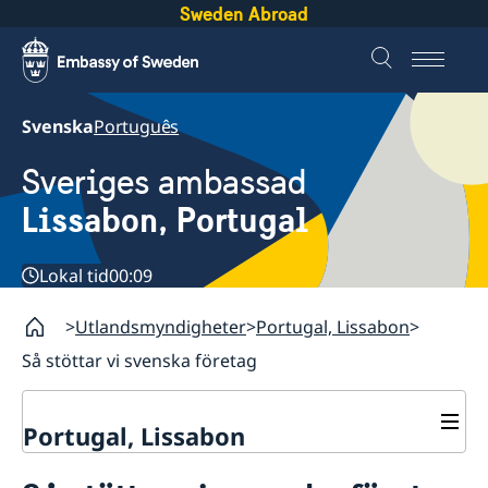
Sweden Abroad
Svenska
Português
Sveriges ambassad
Lissabon, Portugal
Lokal tid
00:09
Utlandsmyndigheter
Portugal, Lissabon
Så stöttar vi svenska företag
Portugal, Lissabon
Kontakt & öppettider