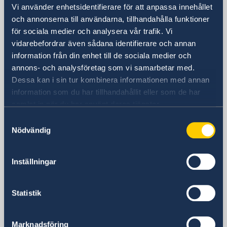
Vi använder enhetsidentifierare för att anpassa innehållet
Besöksadress
och annonserna till användarna, tillhandahålla funktioner
Rua Miguel Lupi 12-2°-Dto
för sociala medier och analysera vår trafik. Vi
1249-077 Lissabon
vidarebefordrar även sådana identifierare och annan
Postadress
information från din enhet till de sociala medier och
Embaixada da Suécia
annons- och analysföretag som vi samarbetar med.
Rua Miguel Lupi 12-2°-Dto
Dessa kan i sin tur kombinera informationen med annan
information som du har tillhandahållit eller som de har
1249-077 Lissabon
samlat in när du har använt deras tjänster.
Portugal
Telefonnummer
Samtyckesval
Nödvändig
+351 213 942 260
E-postadress
Allmänt
Inställningar
ambassaden.lissabon@gov.se
Passfrågor
Statistik
ambassaden.lissabon-pass@gov.se
Konsulära frågor
ambassaden.lissabon-konsulart@gov.se
Marknadsföring