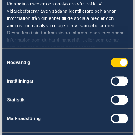
00-585 Warszawa
för sociala medier och analysera vår trafik. Vi
förnamn och efternamn för nyfödda barn
Polen
vidarebefordrar även sådana identifierare och annan
SOS-International, Euro-Center & Falck Global
Postadress
information från din enhet till de sociala medier och
Assistance
Studier i Polen
Sveriges ambassad
annons- och analysföretag som vi samarbetar med.
Svenska skolan i Warszawa
Dessa kan i sin tur kombinera informationen med annan
ul. Bagatela 3
Svenskt medborgarskap
information som du har tillhandahållit eller som de har
00-585 Warszawa
Vigsel
samlat in när du har använt deras tjänster.
Polen
Vigsel i Polen
Telefonnummer
Samtyckesval
Nödvändig
+48 22 640 89 00
Fax
+48 22 640 89 50
Inställningar
E-postadress
ambassaden.warszawa@gov.se
Statistik
Svenska konsulat
Marknadsföring
Gdańsk
Tel.:
Katowice - konsulatet är tillfälligt