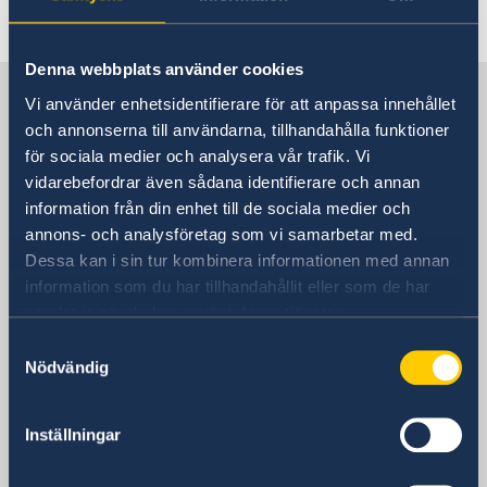
Senast uppdaterad 01 apr. 2021, 14.00
förnamn och efternamn för nyfödda barn
SOS-International, Euro-Center & Falck Global
Assistance
Denna webbplats använder cookies
Sverige i Polen, Warszawa
Studier i Polen
Vi använder enhetsidentifierare för att anpassa innehållet
Svenska skolan i Warszawa
och annonserna till användarna, tillhandahålla funktioner
Svenskt medborgarskap
för sociala medier och analysera vår trafik. Vi
Sveriges ambassad
Vigsel
vidarebefordrar även sådana identifierare och annan
Vigsel i Polen
information från din enhet till de sociala medier och
Besöksadress
annons- och analysföretag som vi samarbetar med.
Sveriges ambassad
Dessa kan i sin tur kombinera informationen med annan
ul. Bagatela 3
information som du har tillhandahållit eller som de har
00-585 Warszawa
samlat in när du har använt deras tjänster.
Polen
Samtyckesval
Postadress
Nödvändig
Sveriges ambassad
ul. Bagatela 3
00-585 Warszawa
Inställningar
Polen