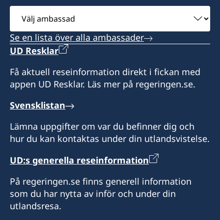
Vänligen observera att konsulatet tar endast
Öppettider:
Arkadiusz Hołda
Sveriges konsulat
Välj
Honorär generalkonsul
emot kontant betalning.
måndag, onsdag 08.00-10.00
ul. Jagiellońska 88/U2
ambassad
fredag 13.00-15.00
Assistent
Dorota Rosiak
70-437 Szczecin
Se en lista över alla ambassader
UD Resklar
Wojciech Wasilewski
Innan ditt besök vänligen boka tid via telefon
Öppettider: måndag, onsdag, fredag 10.00-
Assistent
Honorärkonsul
eller e-mail.
12.00
Få aktuell reseinformation direkt i fickan med
Mateusz Amadeusz Górka
appen UD Resklar. Läs mer på regeringen.se.
Tomasz Balcerowski
Vänligen observera att konsulatet tar endast
Innan ditt besök vänligen boka tid via telefon
emot kontant betalning.
eller e-mail.
Svensklistan
Lämna uppgifter om var du befinner dig och
Vänligen observera att konsulatet tar endast
hur du kan kontaktas under din utlandsvistelse.
Honorärkonsul
emot kontant betalning.
UD:s generella reseinformation
Piotr Słoniński
På regeringen.se finns generell information
Assistent
som du har nytta av inför och under din
Monika Rzezniczak
utlandsresa.
Honorärkonsul