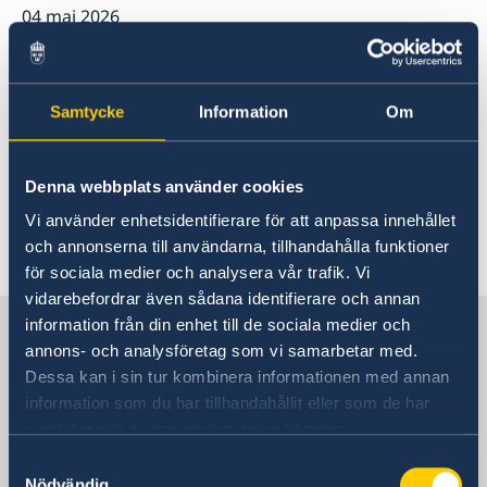
04 maj 2026
förnamn och efternamn för nyfödda barn
SOS-International, Euro-Center & Falck Global
Till dig som utvandrat: Det är val till
Assistance
Studier i Polen
riksdagen 13 september 2026
Samtycke
Information
Om
Svenska skolan i Warszawa
Svenskt medborgarskap
22 jan. 2026
Vigsel
Denna webbplats använder cookies
Vigsel i Polen
Statsbesök till Polen
Vi använder enhetsidentifierare för att anpassa innehållet
och annonserna till användarna, tillhandahålla funktioner
1
2
3
4
5
...
12
13
»
för sociala medier och analysera vår trafik. Vi
vidarebefordrar även sådana identifierare och annan
Sverige i Polen, Warszawa
information från din enhet till de sociala medier och
annons- och analysföretag som vi samarbetar med.
Dessa kan i sin tur kombinera informationen med annan
Sveriges ambassad
information som du har tillhandahållit eller som de har
samlat in när du har använt deras tjänster.
Besöksadress
Samtyckesval
Sveriges ambassad
Nödvändig