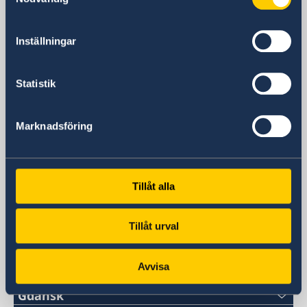
ul. Bagatela 3
00-585 Warszawa
Inställningar
Polen
Postadress
Sveriges ambassad
Statistik
ul. Bagatela 3
00-585 Warszawa
Marknadsföring
Polen
Telefonnummer
+48 22 640 89 00
Fax
Tillåt alla
+48 22 640 89 50
E-postadress
Tillåt urval
ambassaden.warszawa@gov.se
Svenska konsulat
Avvisa
Gdańsk