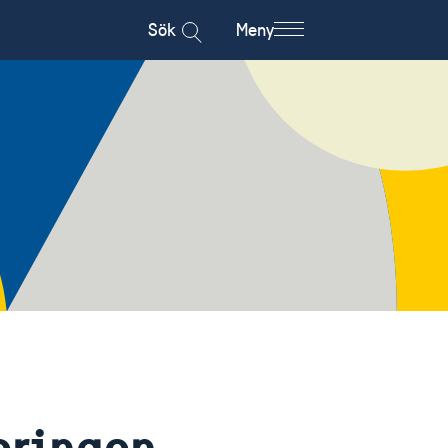
Sök
Meny
eringen