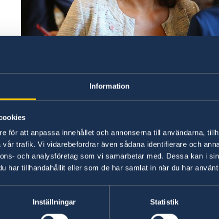
kan
rn
al
Information
cookies
Utrikesdepartementets nya statsråd, utrikesminister
minister med ansvar för nordiska frågor Anna Hallbe
e för att anpassa innehållet och annonserna till användarna, tillh
vår trafik. Vi vidarebefordrar även sådana identifierare och anna
Ny utrikesminister och chef för Utrikesde
nnons- och analysföretag som vi samarbetar med. Dessa kan i sin
Ny utrikeshandelsminister och minister me
har tillhandahållit eller som de har samlat in när du har använt 
Hallberg.
Ny arbetsmarknadsminister och chef för 
Inställningar
Statistik
Nordmark.