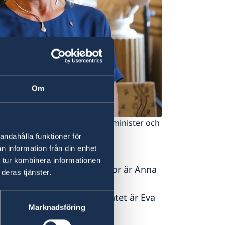
Om
 Ann Linde och utrikeshandelsminister och
rg.
andahålla funktioner för
n information från din enhet
partementet är Ann Linde.
 tur kombinera informationen
d ansvar för nordiska frågor är Anna
deras tjänster.
Arbetsmarknadsdepartementet är Eva
Marknadsföring