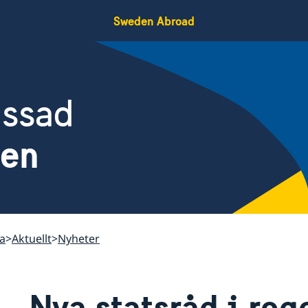
Sweden Abroad
assad
len
a
Aktuellt
Nyheter
Nya statsråd i reg