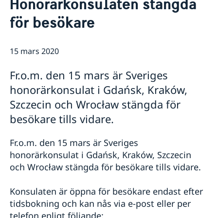
Honorärkonsulaten stängda
Om oss
Så stöttar vi svenska företag
för besökare
Vi är en resurs för svenska företag
Aktuellt
Team Sweden
Nyheter
15 mars 2020
Så kan du få stöd
Kalendarium
Svenska företag i Polen
Fr.o.m. den 15 mars är Sveriges
Service till svenska medborgare
Anmäl handelshinder
honorärkonsulat i Gdańsk, Kraków,
Anmäl din utlandsvistelse
Om Polen
Ansökan om pass & nationellt id-kort
Szczecin och Wrocław stängda för
Sveriges politiska förbindelser med Polen
Arbetsfria dagar 2026
Ansökningsavgifter
Polsk-svenska samarbetsdeklarationen
besökare tills vidare.
Hur man efterforskar personer i Polen?
Polen idag
Körkort
Polens regering
Legalisering av utländska handlingar - Apostille
Fr.o.m. den 15 mars är Sveriges
Kort historisk bakgrund
Levnadsintyg
honorärkonsulat i Gdańsk, Kraków, Szczecin
Svensk-polska samfundet
Nordic Friends Warsaw
och Wrocław stängda för besökare tills vidare.
Om olyckan är framme – vad kan du få hjälp med?
Pass/Nationellt id-kort för barn
Konsulaten är öppna för besökare endast efter
Pass/Nationellt Id-kort för vuxna
tidsbokning och kan nås via e-post eller per
Provisoriskt pass
telefon enligt följande:
Rekvisition samordningsnummer och ansökan om