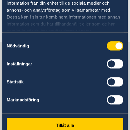
information från din enhet till de sociala medier och
kl.13.00-15.00, tel.+48 603 236 623, e-mail:
annons- och analysföretag som vi samarbetar med.
adm.swecons.wro@volvo.com
Dessa kan i sin tur kombinera informationen med annan
information som du har tillhandahållit eller som de har
Senast uppdaterad 16 mars 2020, 18.31
samlat in när du har använt deras tjänster.
Samtyckesval
Nödvändig
Sverige i Polen, Warszawa
Inställningar
Sveriges ambassad
Statistik
Besöksadress
Sveriges ambassad
ul. Bagatela 3
Marknadsföring
00-585 Warszawa
Polen
Postadress
Tillåt alla
Sveriges ambassad