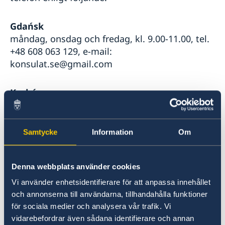
förnamn och efternamn för nyfödda barn
SOS-International, Euro-Center & Falck Global
Gdańsk
Assistance
måndag, onsdag och fredag, kl. 9.00-11.00, tel.
Studier i Polen
+48 608 063 129, e-mail:
Svenska skolan i Warszawa
konsulat.se@gmail.com
Svenskt medborgarskap
Vigsel
Kraków
Vigsel i Polen
måndag kl. 14.00-16.00, tisdag och torsdag kl.
10.00-12-00, tel. +48 12 618 88 61, e-mail:
lidia.wiszniewska@radissonblu.com
Samtycke
Information
Om
Szczecin
Denna webbplats använder cookies
måndag-fredag kl. 9:00-16:00, tel. +48 91 881 96
45, e-mail: swedenconsulate@czernis.pl
Vi använder enhetsidentifierare för att anpassa innehållet
och annonserna till användarna, tillhandahålla funktioner
för sociala medier och analysera vår trafik. Vi
Wrocław
vidarebefordrar även sådana identifierare och annan
måndag, onsdag kl. 08.00-10.00, fredag