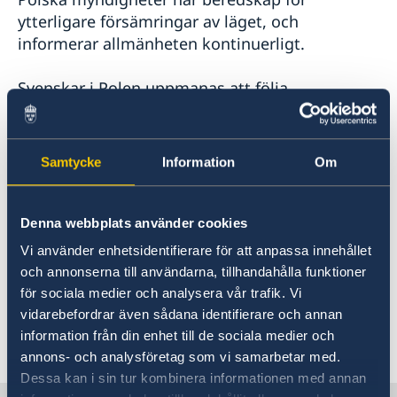
förnamn och efternamn för nyfödda barn
ytterligare försämringar av läget, och
SOS-International, Euro-Center & Falck Global
informerar allmänheten kontinuerligt.
Assistance
Studier i Polen
Svenskar i Polen uppmanas att följa
Svenska skolan i Warszawa
uppdateringar och rekommendationer från
Svenskt medborgarskap
lokala myndigheter:
Vigsel
Samtycke
Information
Om
Vigsel i Polen
https://www.gov.pl/web/rcb/jak-postepowac-
podczas-powodzi
Denna webbplats använder cookies
Vi använder enhetsidentifierare för att anpassa innehållet
Powódź - Komenda Miejska Państwowej Straży
och annonserna till användarna, tillhandahålla funktioner
Pożarnej we Wrocławiu - Portal Gov.pl
för sociala medier och analysera vår trafik. Vi
(www.gov.pl)
vidarebefordrar även sådana identifierare och annan
information från din enhet till de sociala medier och
Senast uppdaterad 20 sep. 2024, 14.38
annons- och analysföretag som vi samarbetar med.
Dessa kan i sin tur kombinera informationen med annan