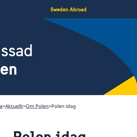
Sweden Abroad
assad
len
a
Aktuellt
Om Polen
Polen idag
Polen idag