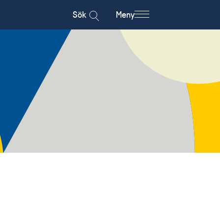
Sök
Meny