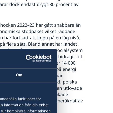
rar dock endast drygt 80 procent av
chocken 2022–23 har gått snabbare än
konomiska stödpaket vilket räddade
har fortsatt att ligga på en låg nivå.
på flera sätt. Bland annat har landet
 satt den polska ekonomin, socialsystem
r på arbetsmarknaden och bidragit till
a medborgare etablerat över 14 000
e. Det höga kostnadsläget på energi
dsel som kriget medfört, har
Om
särskilt utsatta grupper inkl. polska
 reformer som PiS-regeringen utlovade
mmer att tillsammans med ökade
andahålla funktioner för
U största budgetunderskott, beräknat av
n information från din enhet
 tur kombinera informationen