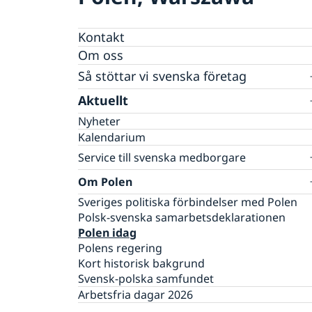
Kontakt
Om oss
Så stöttar vi svenska företag
Vi är en resurs för svenska företag
Aktuellt
Team Sweden
Nyheter
Så kan du få stöd
Kalendarium
Svenska företag i Polen
Service till svenska medborgare
Anmäl handelshinder
Anmäl din utlandsvistelse
Om Polen
Ansökan om pass & nationellt id-kort
Sveriges politiska förbindelser med Polen
Ansökningsavgifter
Polsk-svenska samarbetsdeklarationen
Hur man efterforskar personer i Polen?
Polen idag
Körkort
Polens regering
Legalisering av utländska handlingar - Aposti
Kort historisk bakgrund
Levnadsintyg
Svensk-polska samfundet
Nordic Friends Warsaw
Arbetsfria dagar 2026
Om olyckan är framme – vad kan du få hjälp