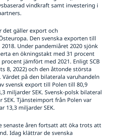
vsbaserad vindkraft samt investering i
artners.
r det gäller export och
 Östeuropa. Den svenska exporten till
h 2018. Under pandemiåret 2020 sjönk
terta en ökningstakt med 31 procent
 procent jämfört med 2021. Enligt SCB
ats 8, 2022) och den åttonde största
). Värdet på den bilaterala varuhandeln
 svensk export till Polen till 80,9
8,3 miljarder SEK. Svensk-polsk bilateral
er SEK. Tjänsteimport från Polen var
var 13,3 miljarder SEK.
senaste åren fortsatt att öka trots att
nd. Idag klättrar de svenska