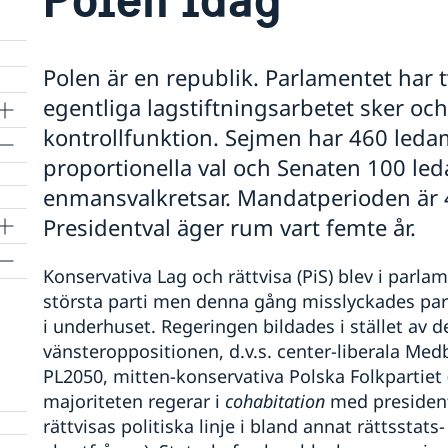
Polen är en republik. Parlamentet har 
egentliga lagstiftningsarbetet sker o
kontrollfunktion. Sejmen har 460 ledam
proportionella val och Senaten 100 led
enmansvalkretsar. Mandatperioden är 
Presidentval äger rum vart femte år.
Konservativa Lag och rättvisa (PiS) blev i parla
största parti men denna gång misslyckades part
i underhuset. Regeringen bildades i stället av 
vänsteroppositionen, d.v.s. center-liberala Med
lle
PL2050, mitten-konservativa Polska Folkpartiet
majoriteten regerar i
cohabitation
med president
rättvisas politiska linje i bland annat rättsstat