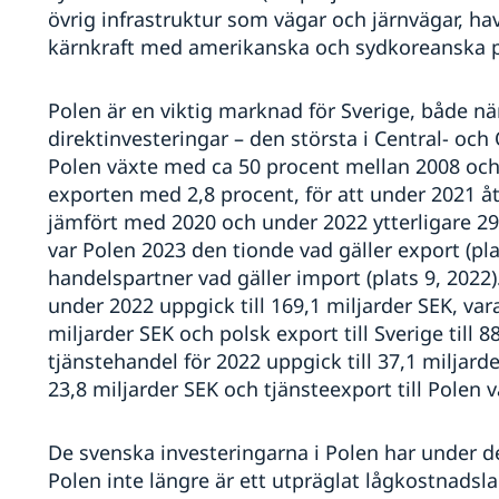
övrig infrastruktur som vägar och järnvägar, ha
kärnkraft med amerikanska och sydkoreanska p
Polen är en viktig marknad för Sverige, både nä
direktinvesteringar – den största i Central- och
Polen växte med ca 50 procent mellan 2008 oc
exporten med 2,8 procent, för att under 2021 å
jämfört med 2020 och under 2022 ytterligare 29
var Polen 2023 den tionde vad gäller export (pl
handelspartner vad gäller import (plats 9, 2022
under 2022 uppgick till 169,1 miljarder SEK, varav
miljarder SEK och polsk export till Sverige till 8
tjänstehandel för 2022 uppgick till 37,1 miljard
23,8 miljarder SEK och tjänsteexport till Polen 
De svenska investeringarna i Polen har under de 
Polen inte längre är ett utpräglat lågkostnadsla