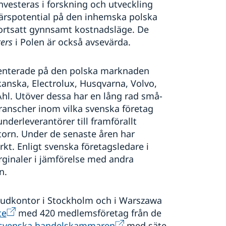
investeras i forskning och utveckling
färspotential på den inhemska polska
fortsatt gynnsamt kostnadsläge. De
ters
i Polen är också avsevärda.
esenterade på den polska marknaden
kanska, Electrolux, Husqvarna, Volvo,
Ahl. Utöver dessa har en lång rad små-
branscher inom vilka svenska företag
underleverantörer till framförallt
torn. Under de senaste åren har
kt. Enligt svenska företagsledare i
ginaler i jämförelse med andra
rn.
vudkontor i Stockholm och i Warszawa
ce
med 420 medlemsföretag från de
-svenska handelskammaren
med säte