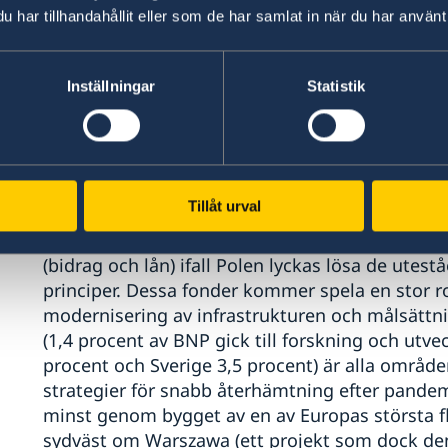
har tillhandahållit eller som de har samlat in när du har använt 
Grunden för den polska ekonomin är dock stabil,
stor privat sektor där majoriteten av företagen
inhemska marknaden försörjer de flesta, samtidi
Inställningar
Statistik
dominerar strategiska sektorer som t.ex. den v
Den polska ekonomin drivs framför allt av expo
konsumtion, men EU-stödet är också av betydels
Tillåt urval
det driver investeringar. Polen kommer under 2
euro ur sammanhållningsfonderna och 59,8 mil
(bidrag och lån) ifall Polen lyckas lösa de utes
principer. Dessa fonder kommer spela en stor rol
modernisering av infrastrukturen och målsättn
(1,4 procent av BNP gick till forskning och utve
procent och Sverige 3,5 procent) är alla område
strategier för snabb återhämtning efter pandemin
minst genom bygget av en av Europas största fl
sydväst om Warszawa (ett projekt som dock den