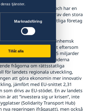
deras tjänster.
 är idag väl diversifierad och har en
 är små och medelstora, varav den stora
gt som ett antal stora statliga företag
Marknadsföring
iktiga energisektorn.
rt, industriproduktion och inhemsk
e för Polens starka tillväxt eftersom
Tillåt alla
021–2027 kunna erhålla 76,5 miljarder
jarder ur återhämtningsfonderna
tående frågorna om rättsstatliga
l för landets regionala utveckling,
ingen att göra ekonomin mer innovativ
ckling, jämfört med EU-snittet 2,31
n som drivs av EU-stödet. En av landets
 är att ”investera sig ur krisen”, inte
ygplatser (Solidarity Transport Hub)
 nya regeringen ifrågasatt), men också