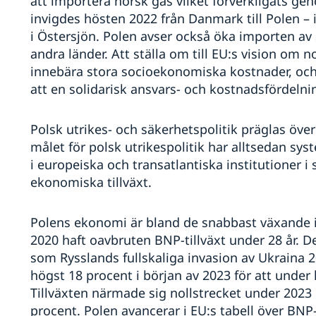
att importera norsk gas vilket förverkligats ge
invigdes hösten 2022 från Danmark till Polen 
i Östersjön. Polen avser också öka importen av 
andra länder. Att ställa om till EU:s vision om n
innebära stora socioekonomiska kostnader, och
att en solidarisk ansvars- och kostnadsfördeln
Polsk utrikes- och säkerhetspolitik präglas öve
målet för polsk utrikespolitik har alltsedan sys
i europeiska och transatlantiska institutioner i
ekonomiska tillväxt.
Polens ekonomi är bland de snabbast växande i
2020 haft oavbruten BNP-tillväxt under 28 år. D
som Rysslands fullskaliga invasion av Ukraina 
högst 18 procent i början av 2023 för att under 
Tillväxten närmade sig nollstrecket under 2023
procent. Polen avancerar i EU:s tabell över BNP-