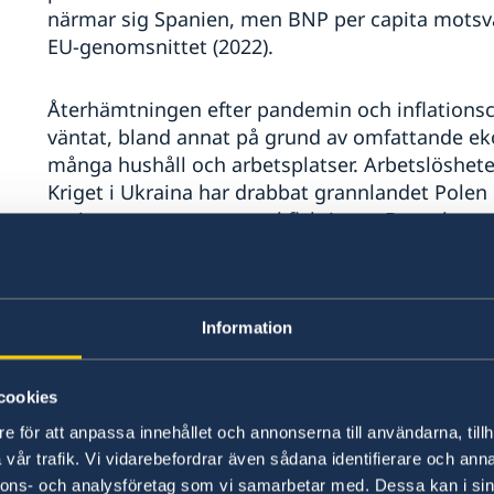
närmar sig Spanien, men BNP per capita motsva
EU-genomsnittet (2022).
Återhämtningen efter pandemin och inflations
väntat, bland annat på grund av omfattande e
många hushåll och arbetsplatser. Arbetslösheten 
Kriget i Ukraina har drabbat grannlandet Polen 
tagit emot ett stort antal flyktingar. Detta har
och hälsovård under tryck men också fyllt lucko
en ökad konsumtion. Bland annat har ukrainsk
företag sedan krigets början, mest inom servic
och livsmedel men också på insatsvaror som gö
Information
emellertid drabbat stora delar av befolkningen, 
småföretagare och småjordbrukare. De sociala
cookies
och som den nya regeringen driver vidare, ko
e för att anpassa innehållet och annonserna till användarna, tillh
försvars- och sjukvårdsutgifter, skapa ett av E
vår trafik. Vi vidarebefordrar även sådana identifierare och anna
ekonomer till 6 procent av BNP.
nnons- och analysföretag som vi samarbetar med. Dessa kan i sin