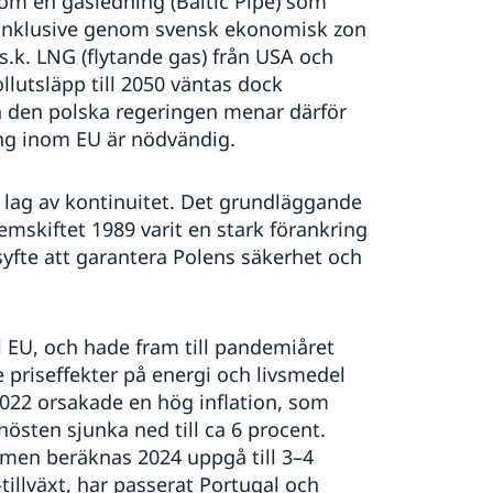
nom en gasledning (Baltic Pipe) som
– inklusive genom svensk ekonomisk zon
s.k. LNG (flytande gas) från USA och
ollutsläpp till 2050 väntas dock
 den polska regeringen menar därför
ing inom EU är nödvändig.
r lag av kontinuitet. Det grundläggande
temskiftet 1989 varit en stark förankring
 syfte att garantera Polens säkerhet och
 EU, och hade fram till pandemiåret
e priseffekter på energi och livsmedel
2022 orsakade en hög inflation, som
hösten sjunka ned till ca 6 procent.
 men beräknas 2024 uppgå till 3–4
tillväxt, har passerat Portugal och