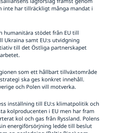
gsalliansens lagförslag främst genom
n inte har tillräckligt många mandat i
ch humanitära stödet från EU till
ill Ukraina samt EU:s utvidgning
ativ till det Östliga partnerskapet
arbetet.
gionen som ett hållbart tillväxtområde
östrategi ska ges konkret innehåll.
erige och Polen vill motverka.
 inställning till EU:s klimatpolitik och
rsta kolproducenten i EU men har fram
rterat kol och gas från Ryssland. Polens
n energiförsörjning ledde till beslut