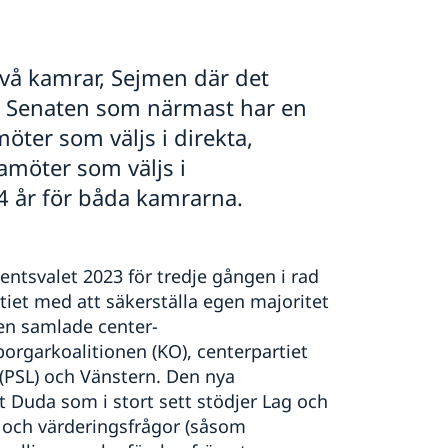
två kamrar, Sejmen där det
ch Senaten som närmast har en
öter som väljs i direkta,
amöter som väljs i
4 år för båda kamrarna.
mentsvalet 2023 för tredje gången i rad
iet med att säkerställa egen majoritet
den samlade center-
borgarkoalitionen (KO), centerpartiet
 (PSL) och Vänstern. Den nya
 Duda som i stort sett stödjer Lag och
s- och värderingsfrågor (såsom