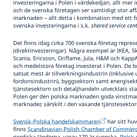
investeringarna i Polen i värdekedjan, allt mer 
och de svenska företagen ser samtidigt stor af
marknaden – allt detta i kombination med ett 
svenska investeringarna i s.k
. shared service cen
Det finns idag cirka 700 svenska företag repr
(direktinvesteringar). Några exempel är IKEA, S
Scania, Ericsson, Oriflame, Jula, H&M och Kapp
och medelstora företag investerat i Polen. De 
satsat mest är tillverkningsindustrin (inklusive 
fordonsindustrin), byggsektorn samt energisek
tjänstesektorn och detaljhandeln utvecklats star
Polen ger den polska marknaden goda vinstmar
marknader, särskilt i den växande tjänstesekto
Svensk-Polska handelskammaren
har sitt hu
finns
Scandinavian-Polish Chamber of Commer
nordiska länderna, varav 170 är svenska.
Polsk