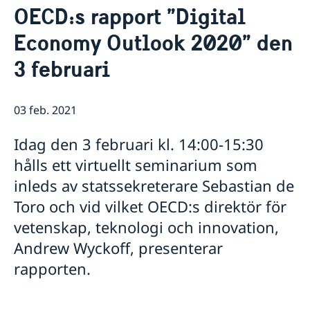
OECD:s rapport ”Digital
Praktisk information för delegater
Aktuellt
Sverige och OECD
Economy Outlook 2020” den
Lediga tjänster
OECD:s kommande program
Sverige och Unesco
3 februari
OECD:s medlemsländer
Unescos kommande program
Dataskyddspolicy (GDPR)
Adressregister - Medlemsländernas delegationer
03 feb. 2021
Idag den 3 februari kl. 14:00-15:30
hålls ett virtuellt seminarium som
inleds av statssekreterare Sebastian de
Toro och vid vilket OECD:s direktör för
vetenskap, teknologi och innovation,
Andrew Wyckoff, presenterar
rapporten.