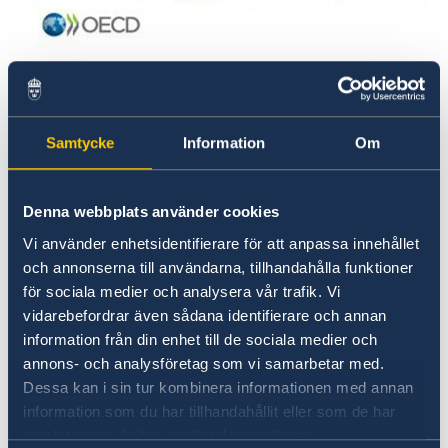
OECD Digital Economic Outlook 2020 Photo: © OECD
OECD:s rapport ”Digital Economy Outlook 2020”
Samtycke
Information
Om
som publicerades i november 2020 behandlar
trender och analyser rörande den digitala
ekonomin.
Denna webbplats använder cookies
Vi använder enhetsidentifierare för att anpassa innehållet
Rapporten lyfter hur OECD:s medlemsländer
och annonserna till användarna, tillhandahålla funktioner
och partnerländer drar nyttja av informations-
för sociala medier och analysera vår trafik. Vi
och kommunikationsteknologi och Internet för
vidarebefordrar även sådana identifierare och annan
att nå policymål. Rapporten har också ett
information från din enhet till de sociala medier och
särskilt fokus på hur pandemin påverkar de
annons- och analysföretag som vi samarbetar med.
utmaningar och möjligheter som den digitala
Dessa kan i sin tur kombinera informationen med annan
transformationen innebär.
information som du har tillhandahållit eller som de har
samlat in när du har använt deras tjänster.