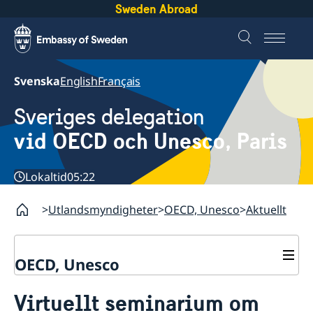
Sweden Abroad
Svenska
English
Français
Sveriges delegation
vid OECD och Unesco, Paris
Lokaltid
05:22
Utlandsmyndigheter
OECD, Unesco
Aktuellt
OECD, Unesco
Kontakt
Virtuellt seminarium om
Om oss