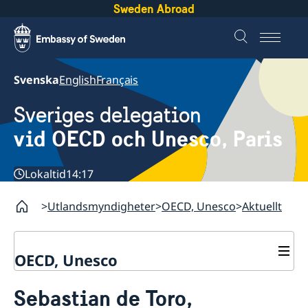
Sweden Abroad
Svenska
English
Français
Sveriges delegation
vid OECD och Unesco, Paris
Lokaltid
14:17
Utlandsmyndigheter
OECD, Unesco
Aktuellt
OECD, Unesco
Kontakt
Sebastian de Toro,
Om oss