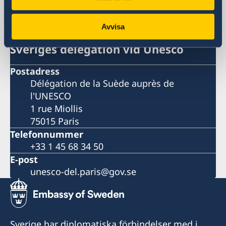
33 1 44 18 88 00
E-post
oecd-del.paris@gov.se
Avvisa
Sveriges delegation vid Unesco
Postadress
Délégation de la Suède auprès de
l'UNESCO
1 rue Miollis
75015 Paris
Telefonnummer
+33 1 45 68 34 50
E-post
unesco-del.paris@gov.se
Sverige har diplomatiska förbindelser med i