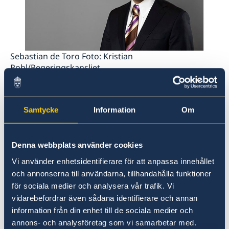
Sebastian de Toro Foto: Kristian
Pohl/Regeringskansliet
Mötet är ett avslutningskonferens för OECD:s tvååriga
Going Digital Project
. Projektets viktigaste resultat
Samtycke
Information
Om
och policymeddelanden presenteras, inklusive den
slutliga syntesrapporten.
Denna webbplats använder cookies
Education and
De Toro kommer att tala i sessionen om
Vi använder enhetsidentifierare för att anpassa innehållet
skills for the digital age
och annonserna till användarna, tillhandahålla funktioner
, i vilken utbildnings- och
för sociala medier och analysera vår trafik. Vi
kompetensaspekterna av OECD:s Going Digital-ramverk
vidarebefordrar även sådana identifierare och annan
ska diskuteras. Sessionen fokuserar även på hur
information från din enhet till de sociala medier och
utbildningssystem kan anpassas till den digitala
annons- och analysföretag som vi samarbetar med.