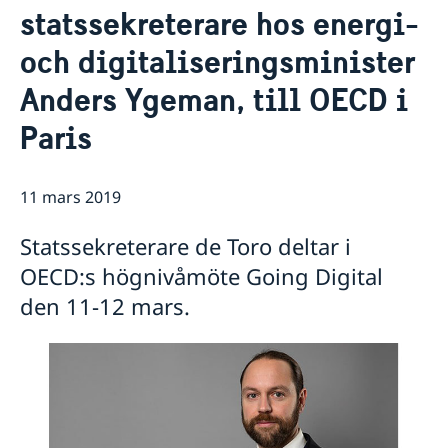
statssekreterare hos energi-
Praktisk information för delegater
Aktuellt
Sverige och OECD
och digitaliseringsminister
Lediga tjänster
OECD:s kommande program
Sverige och Unesco
Anders Ygeman, till OECD i
OECD:s medlemsländer
Unescos kommande program
Dataskyddspolicy (GDPR)
Paris
Adressregister - Medlemsländernas delegationer
11 mars 2019
Statssekreterare de Toro deltar i
OECD:s högnivåmöte Going Digital
den 11-12 mars.