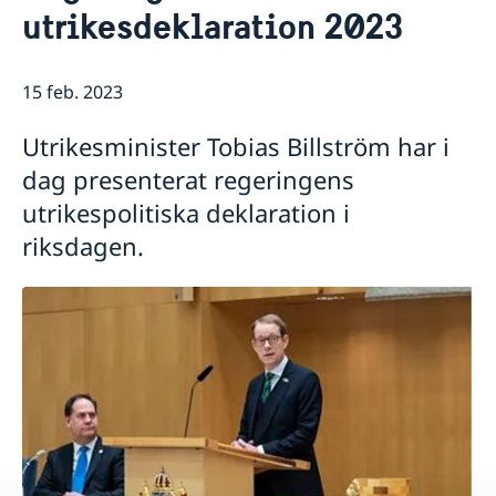
utrikesdeklaration 2023
Praktisk information för delegater
Aktuellt
Sverige och OECD
Lediga tjänster
OECD:s kommande program
Sverige och Unesco
15 feb. 2023
OECD:s medlemsländer
Unescos kommande program
Dataskyddspolicy (GDPR)
Utrikesminister Tobias Billström har i
Adressregister - Medlemsländernas delegationer
dag presenterat regeringens
utrikespolitiska deklaration i
riksdagen.