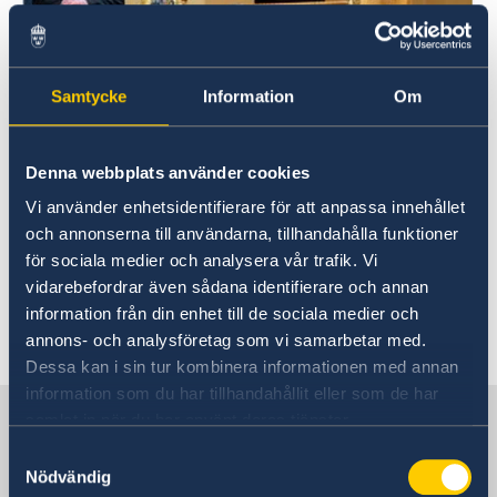
Samtycke
Information
Om
Utrikesminister Tobias Billström Foto: Anders
Löwdin/Riksdagen
Årets utrikesdeklaration är Tobias Billströms
Denna webbplats använder cookies
första som utrikesminister.
Vi använder enhetsidentifierare för att anpassa innehållet
och annonserna till användarna, tillhandahålla funktioner
Läs utrikesdeklarationen 2023
här
.
för sociala medier och analysera vår trafik. Vi
vidarebefordrar även sådana identifierare och annan
information från din enhet till de sociala medier och
Senast uppdaterad 15 feb. 2023, 10.40
annons- och analysföretag som vi samarbetar med.
Dessa kan i sin tur kombinera informationen med annan
information som du har tillhandahållit eller som de har
Sveriges delegation vid OECD och
samlat in när du har använt deras tjänster.
Unesco
Samtyckesval
Nödvändig