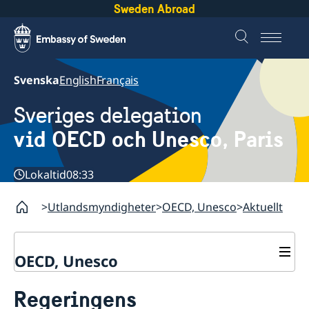
Sweden Abroad
Svenska
English
Français
Sveriges delegation
vid OECD och Unesco, Paris
Lokaltid
08:33
Utlandsmyndigheter
OECD, Unesco
Aktuellt
OECD, Unesco
Kontakt
Regeringens
Om oss