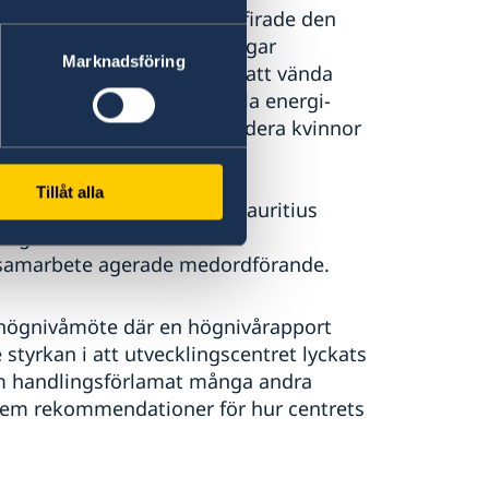
es, är en del av OECD och firade den
kta blicken mot de utmaningar
Marknadsföring
 utvecklingsområdet idag; att vända
-19 pandemin och den globala energi-
bar utveckling och att inkludera kvinnor
Tillåt alla
lands utrikesminister och Mauritius
e generalsekreterare för
lt samarbete agerade medordförande.
 högnivåmöte där en högnivårapport
styrkan i att utvecklingscentret lyckats
som handlingsförlamat många andra
 fem rekommendationer för hur centrets