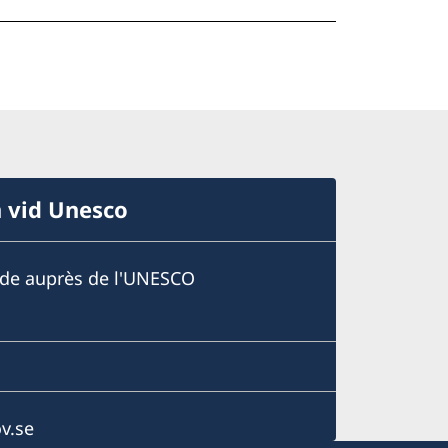
n vid Unesco
ède auprès de l'UNESCO
v.se