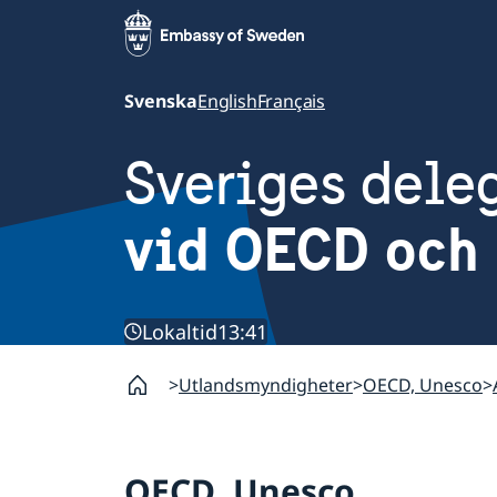
Svenska
English
Français
Sveriges dele
vid OECD och 
Lokaltid
13:41
Utlandsmyndigheter
OECD, Unesco
OECD, Unesco