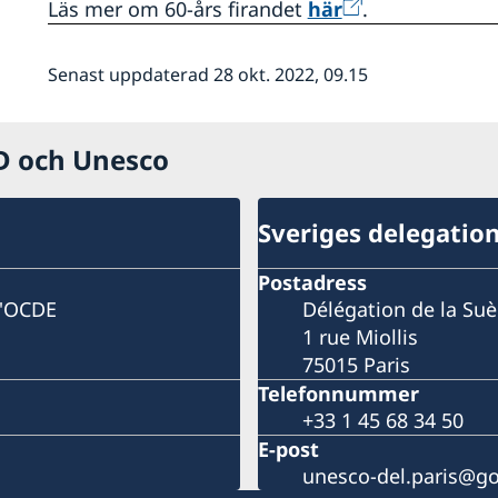
Läs mer om 60-års firandet
här
.
Senast uppdaterad 28 okt. 2022, 09.15
CD och Unesco
Sveriges delegatio
Postadress
l'OCDE
Délégation de la Su
1 rue Miollis
75015 Paris
Telefonnummer
+33 1 45 68 34 50
E-post
unesco-del.paris@go