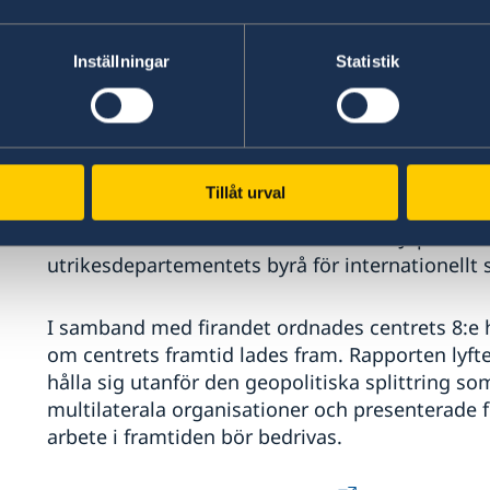
Utvecklingscentret, som kort därefter etablerad
24-25 oktober sitt 60-årsjubileum genom att ri
Inställningar
Statistik
organisationen anser vara det mest centrala på
tillbakagången i utveckling som följt av covid
och matkrisen, att säkerställa en grön och håll
i utvecklingsprocessen.
Tillåt urval
På mötet deltog flera ministrar, bland annat Is
finansminister som tillsammans med Japans vic
utrikesdepartementets byrå för internationel
I samband med firandet ordnades centrets 8:e
om centrets framtid lades fram. Rapporten lyfte 
hålla sig utanför den geopolitiska splittring 
multilaterala organisationer och presenterade
arbete i framtiden bör bedrivas.