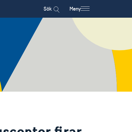
Sök
Meny
scenter firar