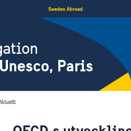
Sweden Abroad
gation
Unesco, Paris
Aktuellt
OECD:s utveckling