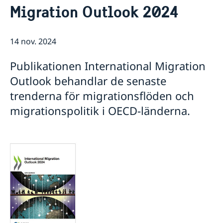
Migration Outlook 2024
Praktisk information för delegater
Aktuellt
Sverige och OECD
Lediga tjänster
OECD:s kommande program
Sverige och Unesco
14 nov. 2024
OECD:s medlemsländer
Unescos kommande program
Dataskyddspolicy (GDPR)
Publikationen International Migration
Adressregister - Medlemsländernas delegationer
Outlook behandlar de senaste
trenderna för migrationsflöden och
migrationspolitik i OECD-länderna.