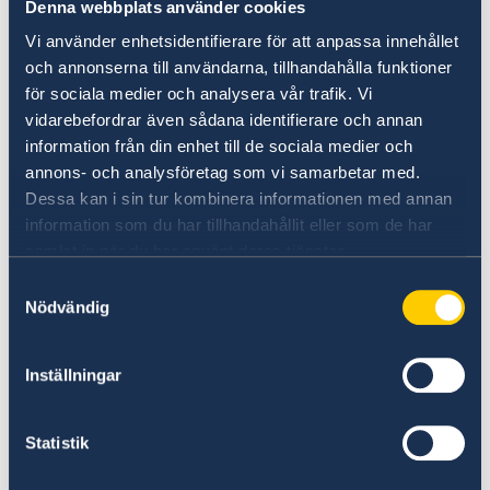
Denna webbplats använder cookies
Vi använder enhetsidentifierare för att anpassa innehållet
Rapporten visar att sysselsättningsgraden
och annonserna till användarna, tillhandahålla funktioner
bland migranter har ökat, med historiskt höga
för sociala medier och analysera vår trafik. Vi
nivåer i länder som Kanada, Storbritannien och
vidarebefordrar även sådana identifierare och annan
USA. Integrationen av ukrainska flyktingar på
information från din enhet till de sociala medier och
arbetsmarknaden varierar i stor utsträckning
annons- och analysföretag som vi samarbetar med.
mellan länder, där bland annat Polen och
Dessa kan i sin tur kombinera informationen med annan
Litauen har lyckats bäst. I rapporten framhålls
information som du har tillhandahållit eller som de har
vidare att det globala samarbetet inom
samlat in när du har använt deras tjänster.
migrationshantering har stärkts, till exempel
Samtyckesval
genom EU:s antagande av en ny migrations-
Nödvändig
och asylpakt. Noterbart är också att Sverige var
ett av de länder där invandringen minskade
Inställningar
under 2023.
Läs mer på OECD:s hemsida
Statistik