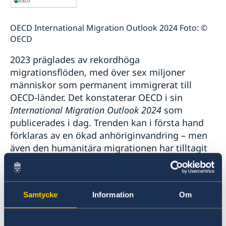
OECD International Migration Outlook 2024 Foto: ©
OECD
2023 präglades av rekordhöga
migrationsflöden, med över sex miljoner
människor som permanent immigrerat till
OECD-länder. Det konstaterar OECD i sin
International Migration Outlook 2024
som
publicerades i dag. Trenden kan i första hand
förklaras av en ökad anhöriginvandring – men
även den humanitära migrationen har tilltagit
markant. Enligt rapporten steg antalet nya
asylansökningar med 30 % i OECD:s
medlemsländer, vilket huvudsakligen beror på
Samtycke
Information
Om
situationen i USA. Därtill ökade såväl den
tillfälliga arbetskraftsinvandringen som flödet
av internationella studenter under 2023.