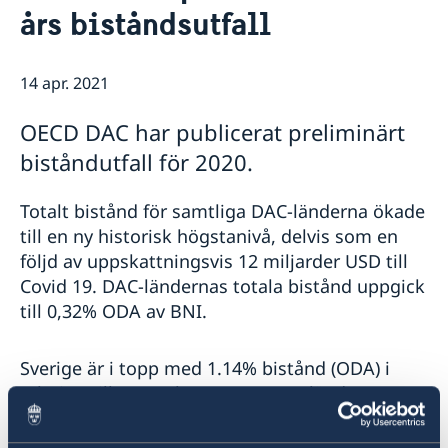
års biståndsutfall
Praktisk information för delegater
Aktuellt
Sverige och OECD
Lediga tjänster
OECD:s kommande program
Sverige och Unesco
14 apr. 2021
OECD:s medlemsländer
Unescos kommande program
Dataskyddspolicy (GDPR)
OECD DAC har publicerat preliminärt
Adressregister - Medlemsländernas delegationer
biståndutfall för 2020.
Totalt bistånd för samtliga DAC-länderna ökade
till en ny historisk högstanivå, delvis som en
följd av uppskattningsvis 12 miljarder USD till
Covid 19. DAC-ländernas totala bistånd uppgick
till 0,32% ODA av BNI.
Sverige är i topp med 1.14% bistånd (ODA) i
relation till BNI och var ett av sex länder
(tillsammans med Danmark, Luxemburg,
Norge, Storbritannien och Tyskland) som