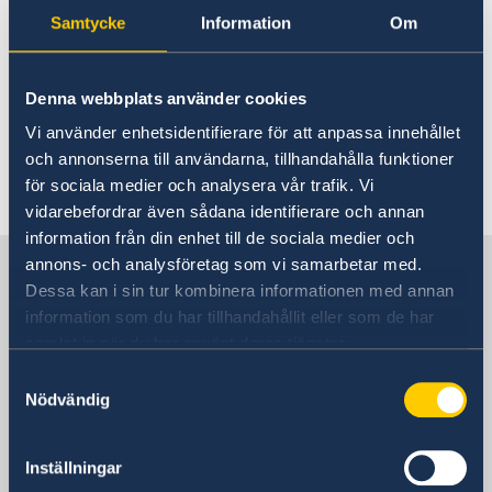
uppfyllde FN:s mål om 0,7% ODA/BNI.
Samtycke
Information
Om
Läs mer på OECD:s hemsida
Denna webbplats använder cookies
Övergripande statistik över länders
biståndsvolymer år 2020
Vi använder enhetsidentifierare för att anpassa innehållet
och annonserna till användarna, tillhandahålla funktioner
Senast uppdaterad 14 apr. 2021, 12.07
för sociala medier och analysera vår trafik. Vi
vidarebefordrar även sådana identifierare och annan
information från din enhet till de sociala medier och
Sveriges delegation vid OECD och
annons- och analysföretag som vi samarbetar med.
Dessa kan i sin tur kombinera informationen med annan
Unesco
information som du har tillhandahållit eller som de har
samlat in när du har använt deras tjänster.
Sveriges delegation vid OECD
Samtyckesval
Nödvändig
Postadress
Délégation de la Suède auprès de l'OCDE
Inställningar
17 rue Barbet-de-Jouy