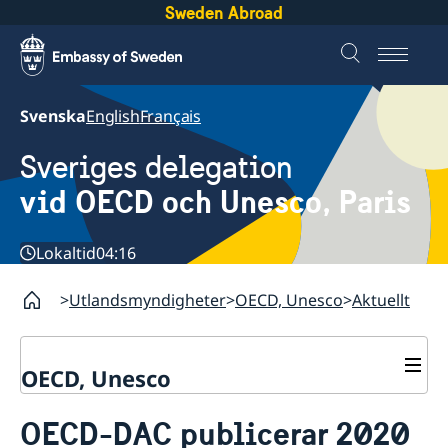
Sweden Abroad
Svenska
English
Français
Sveriges delegation
vid OECD och Unesco, Paris
Lokaltid
04:16
Utlandsmyndigheter
OECD, Unesco
Aktuellt
OECD, Unesco
Kontakt
OECD-DAC publicerar 2020
Om oss