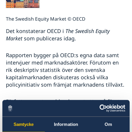
The Swedish Equity Market © OECD
Det konstaterar OECD i
The Swedish Equity
Market
som publiceras idag.
Rapporten bygger på OECD:s egna data samt
intervjuer med marknadsaktörer. Förutom en
rik deskriptiv statistik över den svenska
kapitalmarknaden diskuteras också vilka
policyinitiativ som främjat marknadens tillväxt.
Författarna noterar bland annat att små företag
använder sig av aktiemarknader i större
utsträckning än i jämförbara länder, att
hushållens deltagande är högt, och att
Samtycke
Information
Om
avkastningen på svenska kapitalmarknader har