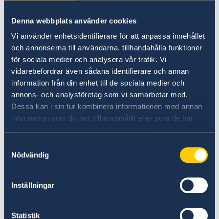
varit i världsklass.
Denna webbplats använder cookies
Vi använder enhetsidentifierare för att anpassa innehållet
Sex preliminära nyckelområden som har format
och annonserna till användarna, tillhandahålla funktioner
marknadens utveckling identifieras: en utbredd
för sociala medier och analysera vår trafik. Vi
aktiekultur, högt deltagande från institutionella
vidarebefordrar även sådana identifierare och annan
investerare, policy för att främja
information från din enhet till de sociala medier och
hushållsinvesteringar, en välfungerande
annons- och analysföretag som vi samarbetar med.
marknadsinfrastruktur, en flexibel
Dessa kan i sin tur kombinera informationen med annan
regleringsstruktur, och aktivt ägarengagemang.
information som du har tillhandahållit eller som de har
samlat in när du har använt deras tjänster.
Tanken är att rapporten ska ligga till grund för
Samtyckesval
framtida policyutveckling på området inom
Nödvändig
OECD, där andra länder kan dra lärdomar från
den svenska erfarenheten.
Inställningar
Läs mer på OECD:s hemsida
Statistik