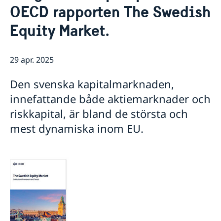
OECD rapporten The Swedish
Praktisk information för delegater
Aktuellt
Sverige och OECD
Equity Market.
Lediga tjänster
OECD:s kommande program
Sverige och Unesco
OECD:s medlemsländer
Unescos kommande program
Dataskyddspolicy (GDPR)
29 apr. 2025
Adressregister - Medlemsländernas delegationer
Den svenska kapitalmarknaden,
innefattande både aktiemarknader och
riskkapital, är bland de största och
mest dynamiska inom EU.