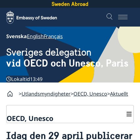
Sweden Abroad
Svenska
English
Français
Sveriges delegation
vid OECD och Unesco, Paris
Lokaltid
13:49
Utlandsmyndigheter
OECD, Unesco
Aktuellt
OECD, Unesco
Kontakt
Idag den 29 april publicerar
Om oss