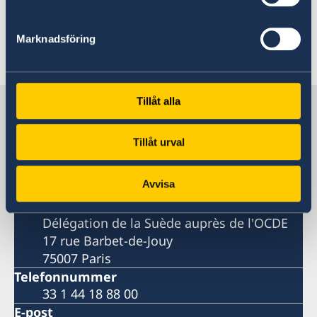
Marknadsföring
Senast uppdaterad 29 apr. 2025, 16.43
Tillåt alla
Sveriges delegation vid OECD och
Unesco
Tillåt urval
Sveriges delegation vid OECD
Avvisa
Postadress
Délégation de la Suède auprès de l'OCDE
17 rue Barbet-de-Jouy
75007 Paris
Telefonnummer
33 1 44 18 88 00
E-post