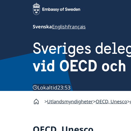
Svenska
English
Français
Sveriges dele
vid OECD och 
Lokaltid
23:53
Utlandsmyndigheter
OECD, Unesco
OECD, Unesco