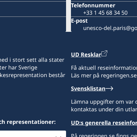
Telefonnummer
+33 1 45 68 34 50
E-post
unesco-del.paris@go
UD Resklar
d i stort sett alla stater
ter har Sverige
Få aktuell reseinformatio
ikesrepresentation består
Läs mer på regeringen.se
Svensklistan
Lämna uppgifter om var d
kontaktas under din utlan
ch representationer:
UD:s generella reseinf
På regeringen.se finns g