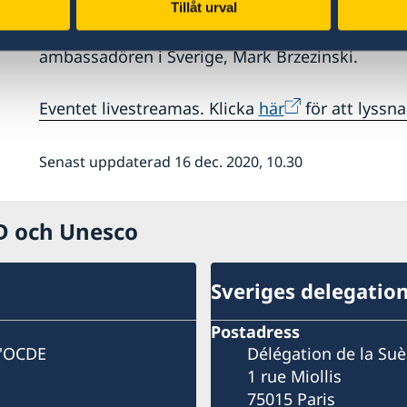
Tillåt urval
men även ge en bredare ansats om vikten av gl
samt återuppbyggnad efter pandemin. Moderator
ambassadören i Sverige, Mark Brzezinski.
Eventet livestreamas. Klicka
här
för att lyssna
Senast uppdaterad 16 dec. 2020, 10.30
CD och Unesco
Sveriges delegatio
Postadress
l'OCDE
Délégation de la Su
1 rue Miollis
75015 Paris