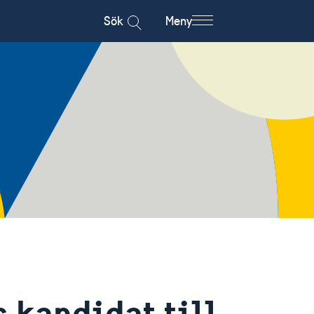
Sök
Meny
 kandidat till