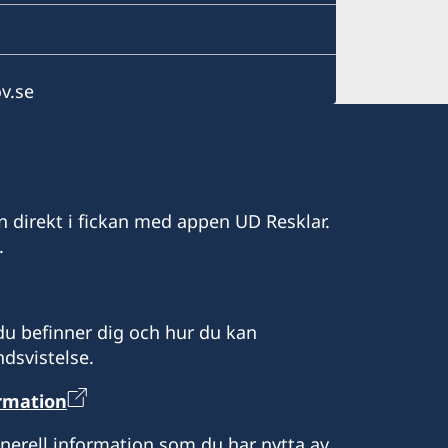
v.se
n direkt i fickan med appen UD Resklar.
.
u befinner dig och hur du kan
dsvistelse.
ormation
enerell information som du har nytta av