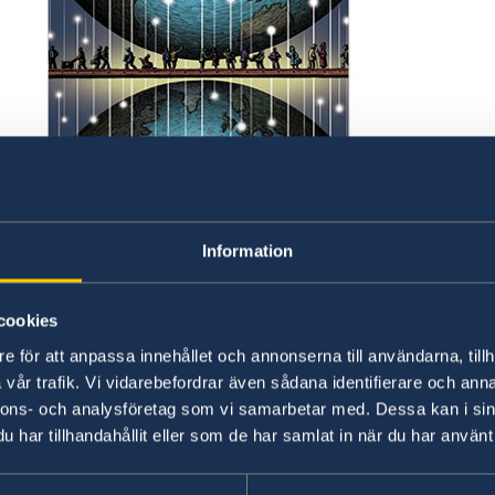
International Migration Outlook 2025 Foto: © OECD
Information
2024 präglades av fortsatt höga migrationsflöden
permanent immigrerat till OECD-länder. Det konsta
Outlook 2025 som publicerades i dag.
cookies
e för att anpassa innehållet och annonserna till användarna, tillh
Trots en viss nedgång jämfört med året innan li
vår trafik. Vi vidarebefordrar även sådana identifierare och anna
historiska genomsnittet. Anhöriginvandring va
nnons- och analysföretag som vi samarbetar med. Dessa kan i sin
humanitära migrationen ökade markant. Samti
har tillhandahållit eller som de har samlat in när du har använt 
arbetskraftsinvandringen efter flera år av uppg