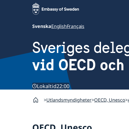
Svenska
English
Français
Sveriges dele
vid OECD och 
Lokaltid
22:00
Utlandsmyndigheter
OECD, Unesco
OECD, Unesco