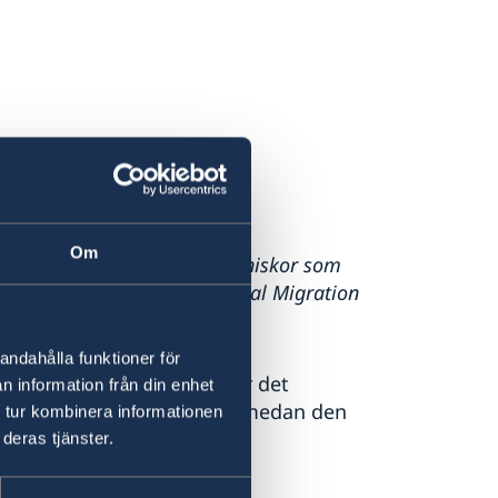
Om
, med över 6,2 miljoner människor som
terar OECD i sin International Migration
andahålla funktioner för
gger nivåerna fortsatt över det
n information från din enhet
r den vanligaste grunden, medan den
 tur kombinera informationen
digt minskade
deras tjänster.
ång.