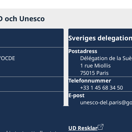
CD och Unesco
Sveriges delegatio
Postadress
l'OCDE
Délégation de la Su
1 rue Miollis
75015 Paris
Telefonnummer
+33 1 45 68 34 50
E-post
unesco-del.paris@go
UD Resklar