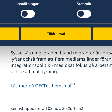
Inställningar
Statistik
Rapporten visar att antalet nya asylansökning
tre miljoner registrerade ansökningar – mer än hä
arbetskraftsinvandring låg kvar på höga nivåer,
studenter minskade i flera stora mottagarlände
Danmark, Korea och Nya Zeeland) mot strömmen
Tillåt urval
studenter på mellan 14 och 19 %.
Sysselsättningsgraden bland migranter är fortsa
lyfter också fram att flera medlemsländer förän
integrationspolitik - med ökat fokus på arbet
och ökad målstyrning.
Läs mer på OECD:s hemsida
Senast uppdaterad 03 nov. 2025, 16.52