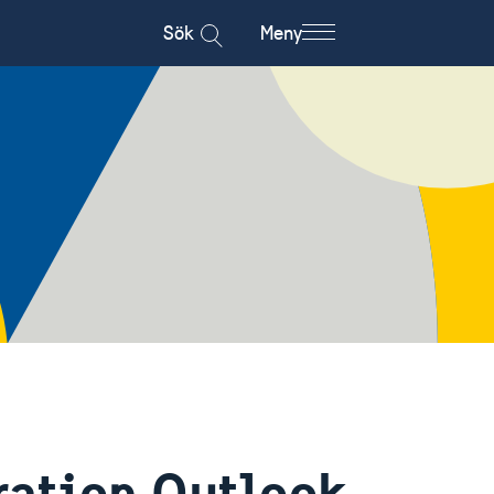
Sök
Meny
ration Outlook