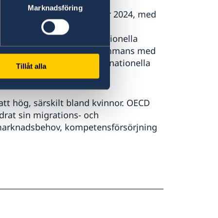
Marknadsföring
ar nådde rekordnivåer under 2024, med
lften i USA. Tillfällig
 medan inflödet av internationella
r. Sverige gick dock (tillsammans med
, med en ökning av internationella
Tillåt alla
tt hög, särskilt bland kvinnor. OECD
drat sin migrations- och
smarknadsbehov, kompetensförsörjning