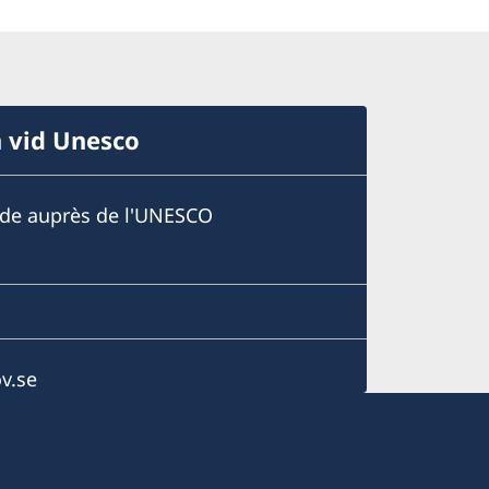
n vid Unesco
ède auprès de l'UNESCO
v.se