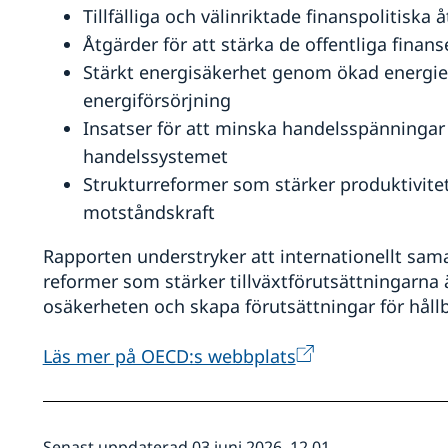
Tillfälliga och välinriktade finanspolitiska 
Åtgärder för att stärka de offentliga finan
Stärkt energisäkerhet genom ökad energieff
energiförsörjning
Insatser för att minska handelsspänningar
handelssystemet
Strukturreformer som stärker produktivite
motståndskraft
Rapporten understryker att internationellt sama
reformer som stärker tillväxtförutsättningarna 
osäkerheten och skapa förutsättningar för hållb
Läs mer på OECD:s webbplats
Senast uppdaterad 03 juni 2026, 12.01