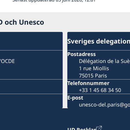
CD och Unesco
Sveriges delegatio
Postadress
l'OCDE
Délégation de la Su
1 rue Miollis
75015 Paris
Telefonnummer
+33 1 45 68 34 50
E-post
unesco-del.paris@go
UD Resklar