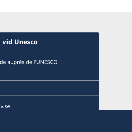
n vid Unesco
ède auprès de l'UNESCO
v.se