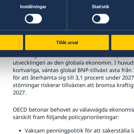
Den globala ekonomin gick in i 2026 starkare ä
Inställningar
Statistik
investeringar i artificiell intelligens och stödj
upptrappade konflikten i Mellanöstern har dock 
transporter genom Hormuzsundet och skador på e
kraftigt stigande energipriser och högre kost
viktiga insatsvaror.
Tillåt urval
Mot bakgrund av den stora osäkerheten present
utvecklingen av den globala ekonomin. I huvuds
kortvariga, väntas global BNP-tillväxt avta från 
för att återhämta sig till 3,1 procent under 20
störningar riskerar tillväxten att bromsa kraftig
2027.
OECD betonar behovet av välavvägda ekonomisk-
särskilt fram följande policyprioriteringar:
Vaksam penningpolitik för att säkerställa lå