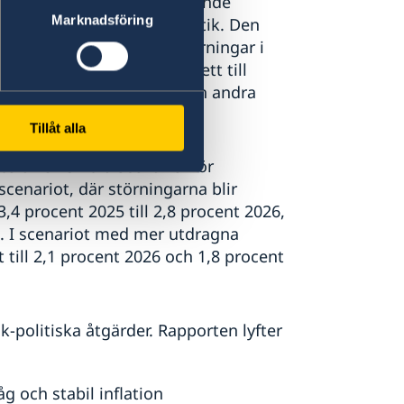
n väntat, driven av omfattande
Marknadsföring
ande finans- och penningpolitik. Den
försämrat utsikterna. Störningar i
nergiinfrastruktur har lett till
nader för gödningsmedel och andra
Tillåt alla
erar OECD två scenarier för
cenariot, där störningarna blir
3,4 procent 2025 till 2,8 procent 2026,
27. I scenariot med mer utdragna
t till 2,1 procent 2026 och 1,8 procent
politiska åtgärder. Rapporten lyfter
g och stabil inflation