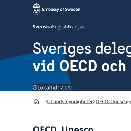
Svenska
English
Français
Sveriges dele
vid OECD och 
Lokaltid
17:01
Utlandsmyndigheter
OECD, Unesco
OECD, Unesco