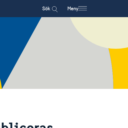
Sök
Meny
ubliceras