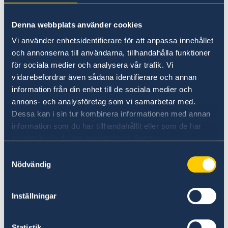
Economic Outlook som publiceras i dag.
Stramare finansiella förhållanden, en svagare
Denna webbplats använder cookies
utveckling i världshandeln och lägre förtroende
bland hushåll och företag bidrar till
Vi använder enhetsidentifierare för att anpassa innehållet
avmattningen. Inflationen bedöms gradvis avta
och annonserna till användarna, tillhandahålla funktioner
från fortsatt höga nivåer. Riskerna dominerar
för sociala medier och analysera vår trafik. Vi
på nedåtsidan.
vidarebefordrar även sådana identifierare och annan
information från din enhet till de sociala medier och
annons- och analysföretag som vi samarbetar med.
Enligt OECD bör penningpolitiken fortsatt vara
Dessa kan i sin tur kombinera informationen med annan
restriktiv tills inflationen varaktigt sjunkit
information som du har tillhandahållit eller som de har
tillbaka. Det behövs vidare mer ambitiösa
samlat in när du har använt deras tjänster.
finanspolitiska åtgärder på kort sikt för att
Samtyckesval
minska de offentliga skulderna och skapa
Nödvändig
utrymme för att hantera stigande utgiftstryck.
Strukturreformer bör därtill vidtas för en högre,
inkluderande och hållbar tillväxt på sikt.
Inställningar
Läs mer på OECD:s hemsida
Statistik