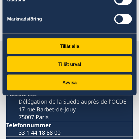
Läs hela rapporten
Läs sidorna om Sverige
Marknadsföring
Senast uppdaterad 29 nov. 2023, 11.16
Tillåt alla
Sveriges delegation vid OECD och
Unesco
Tillåt urval
Sveriges delegation vid OECD
Avvisa
Postadress
Délégation de la Suède auprès de l'OCDE
17 rue Barbet-de-Jouy
75007 Paris
Telefonnummer
33 1 44 18 88 00