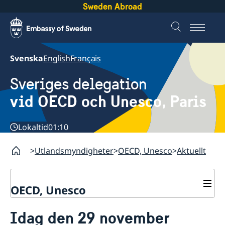
Sweden Abroad
Svenska
English
Français
Sveriges delegation
vid OECD och Unesco, Paris
Lokaltid
01:10
Utlandsmyndigheter
OECD, Unesco
Aktuellt
OECD, Unesco
Kontakt
Idag den 29 november
Om oss