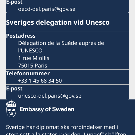
E-post
oecd-del.paris@gov.se
Sveriges delegation vid Unesco
Postadress
Délégation de la Suède auprès de
l'UNESCO
1 rue Miollis
75015 Paris
Telefonnummer
+33 1 45 68 34 50
E-post
unesco-del.paris@gov.se
Sverige har diplomatiska förbindelser med i
stort sett alla stater i världen. I ungefär hälften