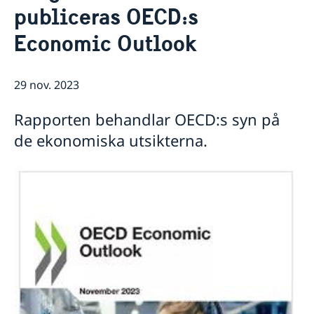
publiceras OECD:s
Praktisk information för delegater
Aktuellt
Sverige och OECD
Economic Outlook
Lediga tjänster
OECD:s kommande program
Sverige och Unesco
OECD:s medlemsländer
Unescos kommande program
Dataskyddspolicy (GDPR)
29 nov. 2023
Adressregister - Medlemsländernas delegationer
Rapporten behandlar OECD:s syn på
de ekonomiska utsikterna.