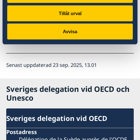
grund för framtida tillväxt. Rapporten bjuder in
till fortsatt dialog om hur vi tillsammans kan
Tillåt urval
stärka den globala ekonomin.
Avvisa
Läs mer på OECD:s hemsida
Senast uppdaterad 23 sep. 2025, 13.01
Sveriges delegation vid OECD och
Unesco
Sveriges delegation vid OECD
Postadress
Délégation de la Suède auprès de l'OCDE