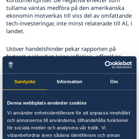
konsumentpriser. De negativa effekter som
tullarna väntas medföra på den amerikanska
ekonomin motverkas till viss del av omfattande
tech-investeringar, inte minst relaterade till AI, i
landet.
Utöver handelshinder pekar rapporten på
fortsatt osäkerhet kring inflation, offentliga
finanser och finansiell stabilitet. Riskerna
kopplas till stigande offentliga skulder och
volatilitet på finansmarknader, särskilt vad
Samtycke
Information
Om
gäller utvecklingen på kryptomarknaden.
Denna webbplats använder cookies
Mot denna bakgrund betonar OECD vikten av
att stärka motståndskraften och skapa
Vi använder enhetsidentifierare för att anpassa innehållet
förutsättningar för hållbar tillväxt. Rapporten
och annonserna till användarna, tillhandahålla funktioner
rekommenderar särskilt:
för sociala medier och analysera vår trafik. Vi
vidarebefordrar även sådana identifierare och annan