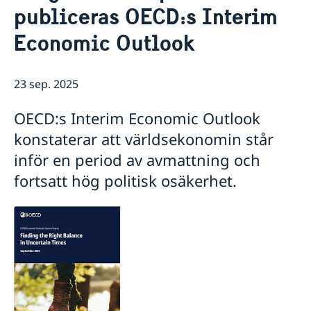
publiceras OECD:s Interim
Praktisk information för delegater
Aktuellt
Sverige och OECD
Economic Outlook
Lediga tjänster
OECD:s kommande program
Sverige och Unesco
OECD:s medlemsländer
Unescos kommande program
Dataskyddspolicy (GDPR)
23 sep. 2025
Adressregister - Medlemsländernas delegationer
OECD:s Interim Economic Outlook
konstaterar att världsekonomin står
inför en period av avmattning och
fortsatt hög politisk osäkerhet.