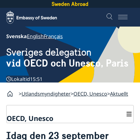
Sweden Abroad
Svenska
English
Français
Sveriges delegation
vid OECD och Unesco, Paris
Lokaltid
15:51
Utlandsmyndigheter
OECD, Unesco
Aktuellt
OECD, Unesco
Kontakt
Idag den 23 september
Om oss