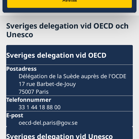
Senast uppdaterad 05 feb. 2024, 17.17
Sveriges delegation vid OECD och
Unesco
Sveriges delegation vid OECD
Postadress
Délégation de la Suède auprès de l'OCDE
17 rue Barbet-de-Jouy
75007 Paris
Telefonnummer
33 1 44 18 88 00
E-post
oecd-del.paris@gov.se
Sveriges delegation vid Unesco