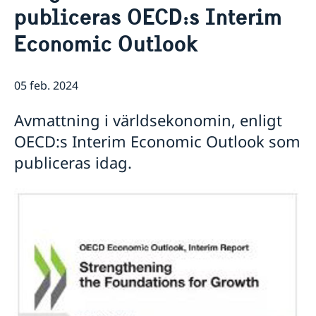
publiceras OECD:s Interim
Praktisk information för delegater
Aktuellt
Sverige och OECD
Economic Outlook
Lediga tjänster
OECD:s kommande program
Sverige och Unesco
OECD:s medlemsländer
Unescos kommande program
Dataskyddspolicy (GDPR)
05 feb. 2024
Adressregister - Medlemsländernas delegationer
Avmattning i världsekonomin, enligt
OECD:s Interim Economic Outlook som
publiceras idag.