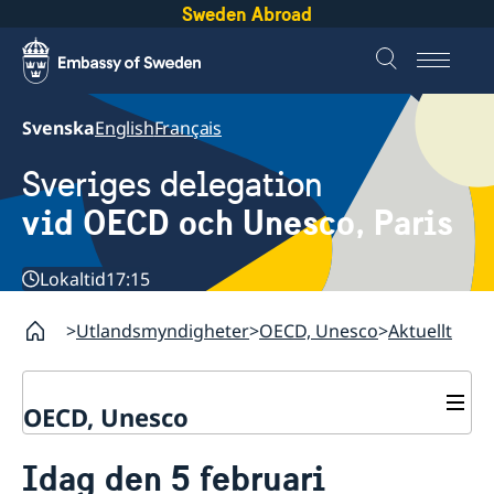
Sweden Abroad
Svenska
English
Français
Sveriges delegation
vid OECD och Unesco, Paris
Lokaltid
17:15
Utlandsmyndigheter
OECD, Unesco
Aktuellt
OECD, Unesco
Kontakt
Idag den 5 februari
Om oss