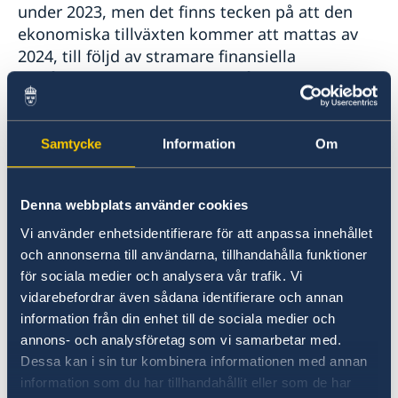
under 2023, men det finns tecken på att den
ekonomiska tillväxten kommer att mattas av
2024, till följd av stramare finansiella
förhållanden, innan tillväxten återhämtar sig
2025. Detta konstaterar OECD i sin
Interim
Economic Outlook
, som publicerades idag.
Samtycke
Information
Om
I rapporten framgår att den globala tillväxten
förväntas vara fortsatt måttlig under 2024 och
Denna webbplats använder cookies
2025. Dessutom väntas inflationen minska och
under 2025 återgå till inflationsmålet i ett
Vi använder enhetsidentifierare för att anpassa innehållet
flertal länder. OECD ser i närtid fortsatt
och annonserna till användarna, tillhandahålla funktioner
geopolitiska risker, särskilt den pågående
för sociala medier och analysera vår trafik. Vi
konflikten i Mellanöstern, vilket kan påverka
vidarebefordrar även sådana identifierare och annan
information från din enhet till de sociala medier och
energimarknaden. Det finns även fortsatt
annons- och analysföretag som vi samarbetar med.
osäkerhet kring inflationsutvecklingen och
Dessa kan i sin tur kombinera informationen med annan
effekterna av högre styrräntor på tillväxten.
information som du har tillhandahållit eller som de har