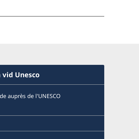
n vid Unesco
ède auprès de l'UNESCO