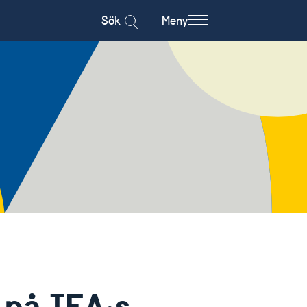
Sök
Meny
 på IEA:s