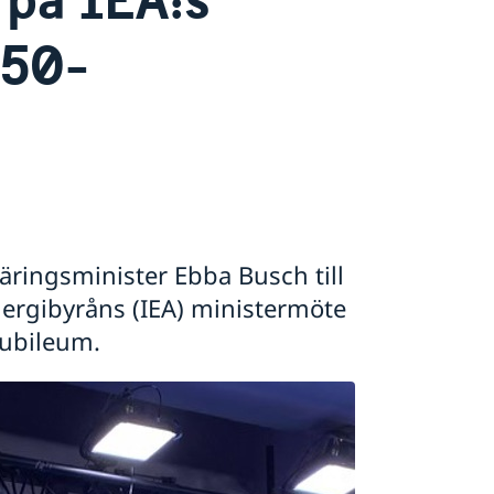
 50-
äringsminister Ebba Busch till
energibyråns (IEA) ministermöte
jubileum.