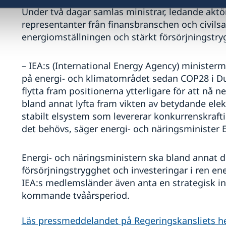
Under två dagar samlas ministrar, ledande akt
representanter från finansbranschen och civilsa
energiomställningen och stärkt försörjningstryg
– IEA:s (International Energy Agency) ministerm
på energi- och klimatområdet sedan COP28 i Du
flytta fram positionerna ytterligare för att nå n
bland annat lyfta fram vikten av betydande elek
stabilt elsystem som levererar konkurrenskraftig
det behövs, säger energi- och näringsminister 
Energi- och näringsministern ska bland annat d
försörjningstrygghet och investeringar i ren en
IEA:s medlemsländer även anta en strategisk in
kommande tvåårsperiod.
Läs pressmeddelandet på Regeringskansliets 