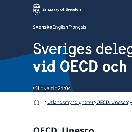
Svenska
English
Français
Sveriges dele
vid OECD och 
Lokaltid
21:04
Utlandsmyndigheter
OECD, Unesco
OECD, Unesco