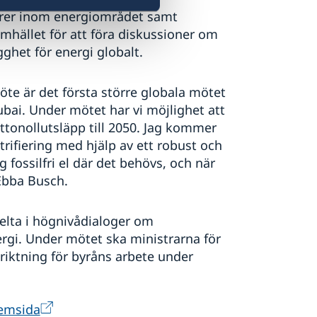
örer inom energiområdet samt
mhället för att föra diskussioner om
ghet för energi globalt.
öte är det första större globala mötet
bai. Under mötet har vi möjlighet att
ettonollutsläpp till 2050. Jag kommer
trifiering med hjälp av ett robust och
 fossilfri el där det behövs, och när
Ebba Busch.
elta i högnivådialoger om
ergi. Under mötet ska ministrarna för
riktning för byråns arbete under
hemsida