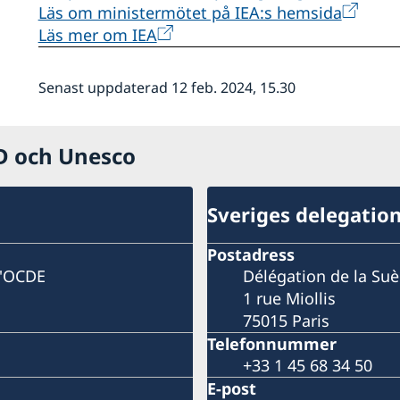
Läs om ministermötet på IEA:s hemsida
Läs mer om IEA
Senast uppdaterad 12 feb. 2024, 15.30
CD och Unesco
Sveriges delegatio
Postadress
l'OCDE
Délégation de la Su
1 rue Miollis
75015 Paris
Telefonnummer
+33 1 45 68 34 50
E-post