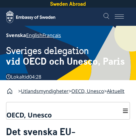
Sweden Abroad
Svenska
English
Français
Sveriges delegation
vid OECD och Unesco, Paris
Lokaltid
04:28
Utlandsmyndigheter
OECD, Unesco
Aktuellt
OECD, Unesco
Kontakt
Det svenska EU-
Om oss