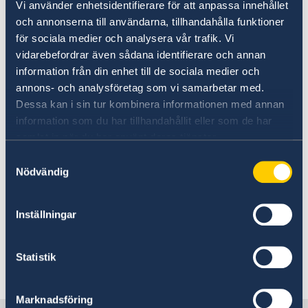
hålla ihop EU och driva på i frågor där det krävs
Vi använder enhetsidentifierare för att anpassa innehållet
gemensamma lösningar, säger EU-minister
och annonserna till användarna, tillhandahålla funktioner
för sociala medier och analysera vår trafik. Vi
Jessika Roswall.
vidarebefordrar även sådana identifierare och annan
information från din enhet till de sociala medier och
Det svenska ordförandeskapets fyra
annons- och analysföretag som vi samarbetar med.
prioriteringar
Dessa kan i sin tur kombinera informationen med annan
Säkerhet – enighet
information som du har tillhandahållit eller som de har
Resiliens – konkurrenskraft
samlat in när du har använt deras tjänster.
Välstånd – grön omställning och
Samtyckesval
energiomställning
Nödvändig
Demokratiska värden och rättsstatsprincipen –
vår grundval
Inställningar
Läs mer på Regeringskansliets webbplats
Statistik
Senast uppdaterad 14 dec. 2022, 14.10
Marknadsföring