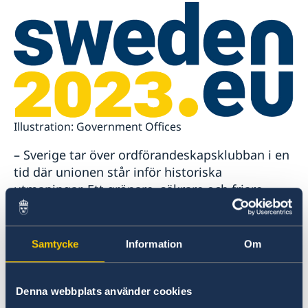
Illustration: Government Offices
– Sverige tar över ordförandeskapsklubban i en
tid där unionen står inför historiska
utmaningar. Ett grönare, säkrare och friare
Europa utgör grundstommen i våra
prioriteringar, säger statsminister Ulf
Kristersson.
Samtycke
Information
Om
– Den här regeringen kommer att prioritera EU-
Denna webbplats använder cookies
arbetet högt. Det ligger i Sveriges intresse att