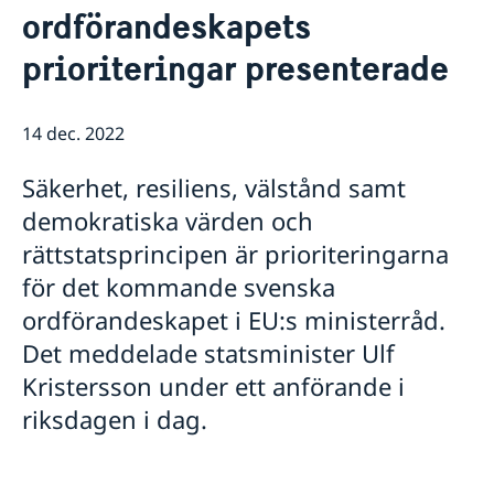
ordförandeskapets
Praktisk information för delegater
Aktuellt
Sverige och OECD
prioriteringar presenterade
Lediga tjänster
OECD:s kommande program
Sverige och Unesco
OECD:s medlemsländer
Unescos kommande program
Dataskyddspolicy (GDPR)
14 dec. 2022
Adressregister - Medlemsländernas delegationer
Säkerhet, resiliens, välstånd samt
demokratiska värden och
rättstatsprincipen är prioriteringarna
för det kommande svenska
ordförandeskapet i EU:s ministerråd.
Det meddelade statsminister Ulf
Kristersson under ett anförande i
riksdagen i dag.