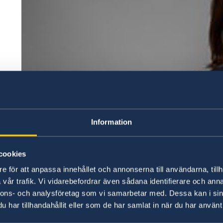
Information
cookies
e för att anpassa innehållet och annonserna till användarna, tillh
vår trafik. Vi vidarebefordrar även sådana identifierare och anna
nnons- och analysföretag som vi samarbetar med. Dessa kan i sin
Arbetsmarknadsminister Eva Nordmark Foto: Kristian
har tillhandahållit eller som de har samlat in när du har använt 
M
inistermötet går under rubriken ”Making Migr