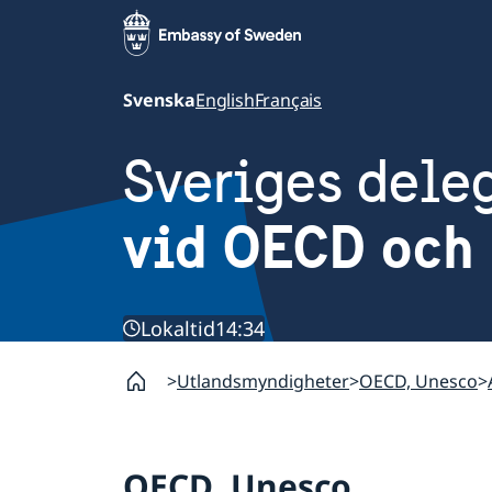
Svenska
English
Français
Sveriges dele
vid OECD och 
Lokaltid
14:34
Utlandsmyndigheter
OECD, Unesco
OECD, Unesco