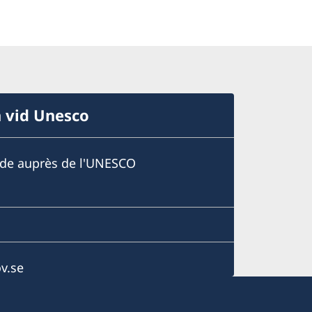
n vid Unesco
ède auprès de l'UNESCO
v.se