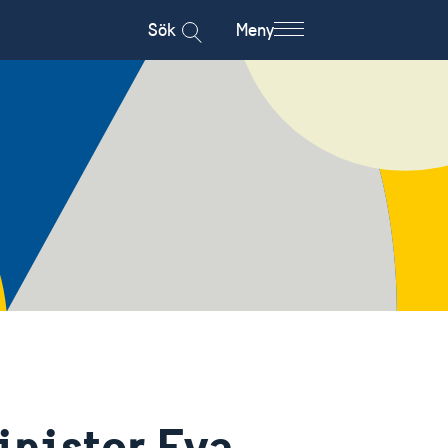
Sök
Meny
nister Eva