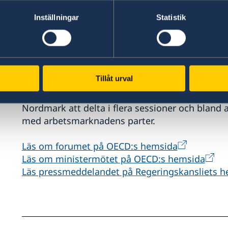
Ready”. Under ministermötet deltar ministrar 
integrationsfrågor från både OECDs medlemslä
Inställningar
Statistik
Arbetsmarknadsminister Eva Nordmark kommer b
att förbättra nyanlända kvinnors etablering på
I samband med ministermötet arrangerar OECD 
Tillåt urval
för forumet är “Building a Whole-of-Society A
Integration Challenges”. Under forumet komme
Nordmark att delta i flera sessioner och bland 
med arbetsmarknadens parter.
Läs om forumet på OECD:s hemsida
Läs om ministermötet på OECD:s hemsida
Läs pressmeddelandet på Regeringskansliets 