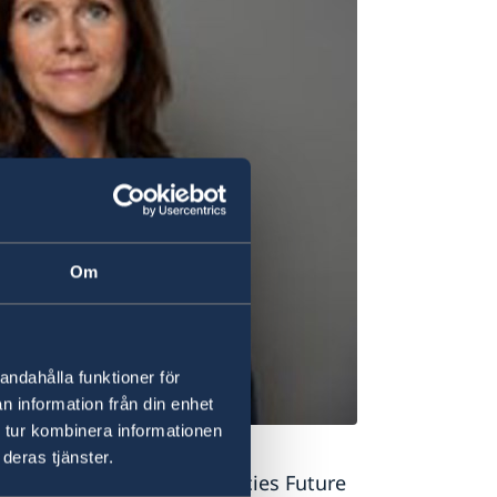
Om
andahålla funktioner för
n information från din enhet
 tur kombinera informationen
 Pohl/Regeringskansliet
deras tjänster.
ation and Integration Policies Future