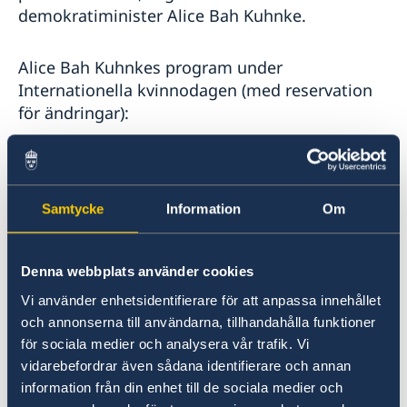
demokratiminister Alice Bah Kuhnke.
Alice Bah Kuhnkes program under
Internationella kvinnodagen (med reservation
för ändringar):
Tid och plats
Samtycke
Information
Om
8 mars, Internationella kvinnodagen
11.15-11.30 Direktsänt anförande på OECD
Denna webbplats använder cookies
konferens om jämställdhet i näringslivet i Paris.
Vi använder enhetsidentifierare för att anpassa innehållet
Detta är en årlig konferens som hålls på
och annonserna till användarna, tillhandahålla funktioner
Internationella kvinnodagen inom ramen för
för sociala medier och analysera vår trafik. Vi
OECD Gender Initiative.
vidarebefordrar även sådana identifierare och annan
information från din enhet till de sociala medier och