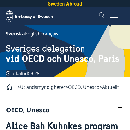
Sweden Abroad
Svenska
English
Français
Sveriges delegation
vid OECD och Unesco, Paris
Lokaltid
09:28
Utlandsmyndigheter
OECD, Unesco
Aktuellt
OECD, Unesco
Kontakt
Alice Bah Kuhnkes program
Om oss