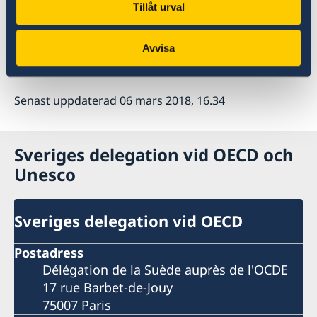
Tillåt urval
delas ut av SelmaStories, som är en del av
Bonnierförlagen.
Adress: Södra teatern, Mosebacke torg 1,
Avvisa
Stockholm
Senast uppdaterad 06 mars 2018, 16.34
Sveriges delegation vid OECD och
Unesco
Sveriges delegation vid OECD
Postadress
Délégation de la Suède auprès de l'OCDE
17 rue Barbet-de-Jouy
75007 Paris