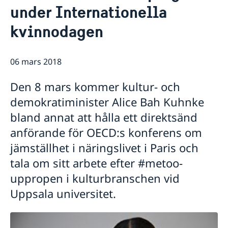
under Internationella
Praktisk information för delegater
Aktuellt
Sverige och OECD
kvinnodagen
Lediga tjänster
OECD:s kommande program
Sverige och Unesco
OECD:s medlemsländer
Unescos kommande program
Dataskyddspolicy (GDPR)
06 mars 2018
Adressregister - Medlemsländernas delegationer
Den 8 mars kommer kultur- och
demokratiminister Alice Bah Kuhnke
bland annat att hålla ett direktsänd
anförande för OECD:s konferens om
jämställhet i näringslivet i Paris och
tala om sitt arbete efter #metoo-
uppropen i kulturbranschen vid
Uppsala universitet.