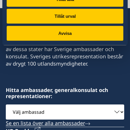
unesco-del.paris@gov.se
Tillåt urval
Avvisa
Sverige har diplomatiska förbindelser med i
stort sett alla stater i världen. I ungefär hälften
av dessa stater har Sverige ambassader och
konsulat. Sveriges utrikesrepresentation består
av drygt 100 utlandsmyndigheter.
Hitta ambassader, generalkonsulat och
representationer:
Välj
ambassad
Se en lista över alla ambassader