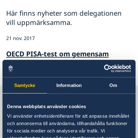
Praktisk information för delegater
Aktuellt
Här finns nyheter som delegationen
Sverige och OECD
Lediga tjänster
vill uppmärksamma.
OECD:s kommande program
Sverige och Unesco
OECD:s medlemsländer
Unescos kommande program
Dataskyddspolicy (GDPR)
21 nov. 2017
Adressregister - Medlemsländernas delegationer
OECD PISA-test om gemensam
problemlösning
«
1
2
...
28
29
30
31
32
Samtycke
Information
Om
Sveriges delegation vid OECD och
Unesco
Denna webbplats använder cookies
Vi använder enhetsidentifierare för att anpassa innehållet
Sveriges delegation vid OECD
och annonserna till användarna, tillhandahålla funktioner
för sociala medier och analysera vår trafik. Vi