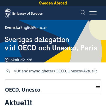
Sweden Abroad
Svenska
English
Français
Sveriges delegation
vid OECD och Unesco, Paris
Lokaltid
21:28
Utlandsmyndigheter
OECD, Unesco
Aktuellt
OECD, Unesco
Kontakt
Aktuellt
Om oss