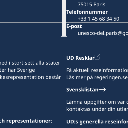
75015 Paris
Telefonnummer
+33 1 45 68 34 50
E-post
unesco-del.paris@go
UD Resklar
d i stort sett alla stater
ter har Sverige
Få aktuell reseinformatio
ikesrepresentation består
Läs mer på regeringen.se
Svensklistan
Lämna uppgifter om var d
kontaktas under din utlan
ch representationer:
UD:s generella reseinf