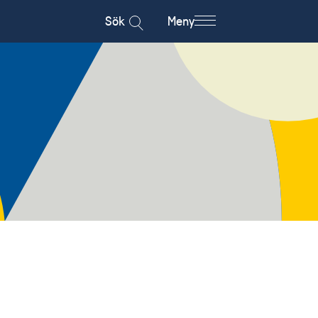
Sök
Meny