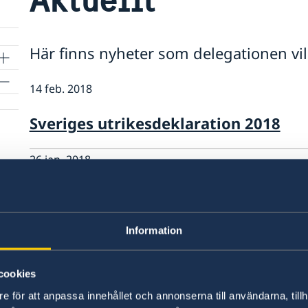
Här finns nyheter som delegationen v
14 feb. 2018
Sveriges utrikesdeklaration 2018
26 jan. 2018
Bra tillfälle att söka sig till OECD
25 jan. 2018
Information
Vi välkomnar vårens praktikanter!
cookies
e för att anpassa innehållet och annonserna till användarna, tillh
12 dec. 2017