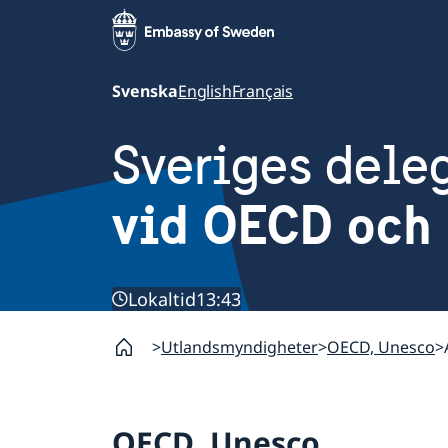
Svenska
English
Français
Sveriges dele
vid OECD och 
Lokaltid
13:43
Utlandsmyndigheter
OECD, Unesco
OECD, Unesco