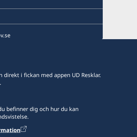
v.se
n direkt i fickan med appen UD Resklar.
.
u befinner dig och hur du kan
dsvistelse.
ormation