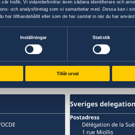
vår trafik. Vi vidarebefordrar även sådana identifierare och anna
nnons- och analysföretag som vi samarbetar med. Dessa kan i sin
Statsminister Stefan Löfven besöke
har tillhandahållit eller som de har samlat in när du har använt 
07 dec. 2017
Inställningar
Statistik
Sveriges tid i Unescos styrelse – ett 
Regeringskansliet
«
1
2
...
28
29
30
31
32
»
Tillåt urval
CD och Unesco
Sveriges delegatio
Postadress
l'OCDE
Délégation de la Su
1 rue Miollis