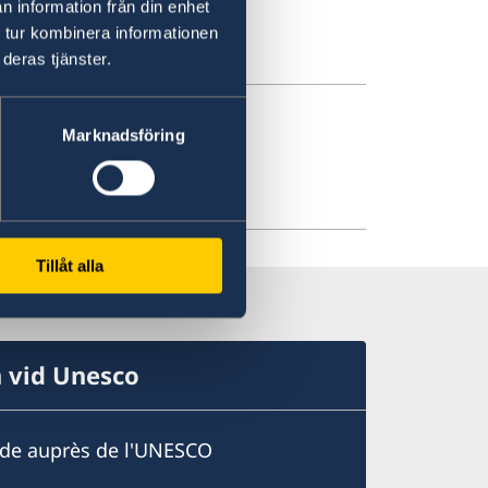
n information från din enhet
 tur kombinera informationen
r OECD
deras tjänster.
Marknadsföring
projekt för hela
Tillåt alla
n vid Unesco
ède auprès de l'UNESCO