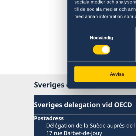
sociala medier och analysera 
till de sociala medier och a
med annan information som du 
Samtyckesval
Nödvändig
Avvisa
Sveriges delegation vid OE
Sveriges delegation vid OECD
Postadress
Délégation de la Suède auprès de 
17 rue Barbet-de-Jouy