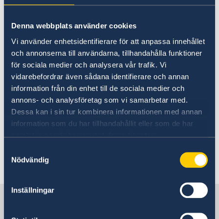
Denna webbplats använder cookies
This international award is presented annually
Vi använder enhetsidentifierare för att anpassa innehållet
on Raoul Wallenberg Day, 27 August, and is a
och annonserna till användarna, tillhandahålla funktioner
collaboration between the Swedish Institute,
för sociala medier och analysera vår trafik. Vi
Swedish embassies, and the Raoul Wallenberg
vidarebefordrar även sådana identifierare och annan
Academy. You can nominate someone by
information från din enhet till de sociala medier och
sending a motivation of no more than 1,000
annons- och analysföretag som vi samarbetar med.
characters, along with the person’s name, to
Dessa kan i sin tur kombinera informationen med annan
information som du har tillhandahållit eller som de har
ambassaden.oslo@gov.se. The deadline for
samlat in när du har använt deras tjänster.
nominations is March 31st.
Samtyckesval
Nödvändig
Senast uppdaterad 25 feb. 2026, 12.18
Inställningar
Sverige i Norge