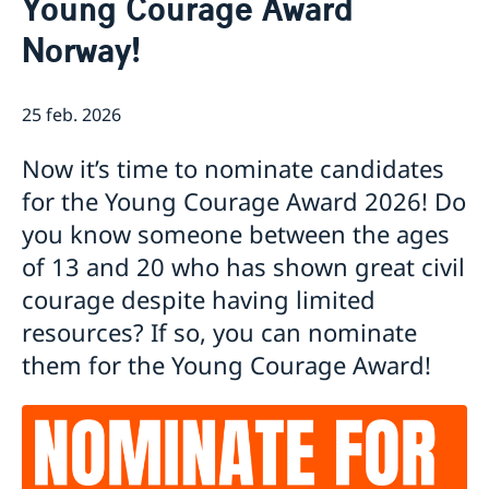
Young Courage Award
Övriga kontakter i Norge
Om oss/Konsulat
Norway!
Så stöttar vi svenska företag
Vi är en resurs för svenska företag
Aktuellt
Team Sweden
25 feb. 2026
Nyheter
Främjande
Så kan du få stöd
Lediga tjänster
Svenska företag i Norge
Affärsklimatstudie Norge 2025
Now it’s time to nominate candidates
Affärsklimatstudie Norge 2024
for the Young Courage Award 2026! Do
Affärsklimatstudie Norge 2020
you know someone between the ages
of 13 and 20 who has shown great civil
courage despite having limited
resources? If so, you can nominate
them for the Young Courage Award!