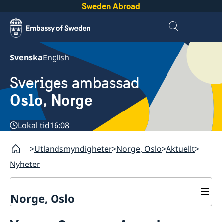
Sweden Abroad
Svenska
English
Sveriges ambassad
Oslo, Norge
Lokal tid
16:08
Utlandsmyndigheter
Norge, Oslo
Aktuellt
Nyheter
Norge, Oslo
Kontakt och öppettider