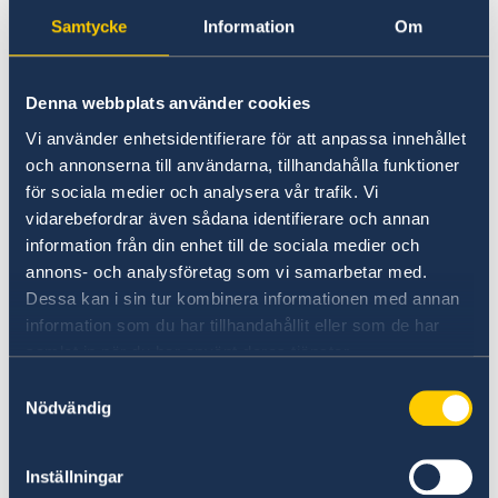
Samtycke
Information
Om
Young Courage Award instiftades 2015 av
Raoul Wallenberg Academy
och delas sedan
Denna webbplats använder cookies
2021 ut globalt i samarbete med Sveriges
Vi använder enhetsidentifierare för att anpassa innehållet
ambassader och
Svenska Institutet
. I år utses
och annonserna till användarna, tillhandahålla funktioner
för första gången en norsk vinnare bland
för sociala medier och analysera vår trafik. Vi
pristagarna, efter att priset tidigare i år
vidarebefordrar även sådana identifierare och annan
lanserats i Norge i samarbete med Sveriges
information från din enhet till de sociala medier och
ambassad i Oslo och
Voksenåsen
annons- och analysföretag som vi samarbetar med.
kultursenter. Framtiden är ljusare tack vare
Dessa kan i sin tur kombinera informationen med annan
unga hjältar. Stort grattis till denna utmärkelse,
information som du har tillhandahållit eller som de har
Eivind!
samlat in när du har använt deras tjänster.
Samtyckesval
Läs mer om Young Courage Award
här
!
Nödvändig
Senast uppdaterad 18 aug. 2025, 16.23
Inställningar