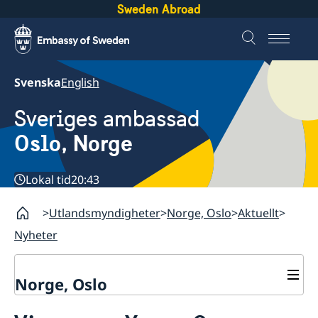
Sweden Abroad
Svenska
English
Sveriges ambassad
Oslo, Norge
Lokal tid
20:43
Utlandsmyndigheter
Norge, Oslo
Aktuellt
Nyheter
Norge, Oslo
Kontakt och öppettider