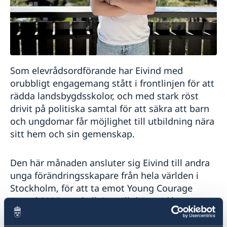
Som elevrådsordförande har Eivind med
orubbligt engagemang stått i frontlinjen för att
rädda landsbygdsskolor, och med stark röst
drivit på politiska samtal för att säkra att barn
och ungdomar får möjlighet till utbildning nära
sitt hem och sin gemenskap.
Den här månaden ansluter sig Eivind till andra
unga förändringsskapare från hela världen i
Stockholm, för att ta emot Young Courage
Award 2025 - en hyllning till djärva idéer,
medkänsla och handling i Raoul Wallenbergs
anda.