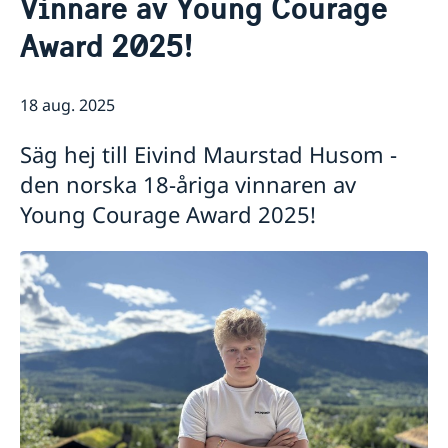
Vinnare av Young Courage
Övriga kontakter i Norge
Om oss/Konsulat
Award 2025!
Så stöttar vi svenska företag
Vi är en resurs för svenska företag
Aktuellt
Team Sweden
18 aug. 2025
Nyheter
Främjande
Så kan du få stöd
Lediga tjänster
Svenska företag i Norge
Affärsklimatstudie Norge 2025
Säg hej till Eivind Maurstad Husom -
Affärsklimatstudie Norge 2024
den norska 18-åriga vinnaren av
Affärsklimatstudie Norge 2020
Young Courage Award 2025!