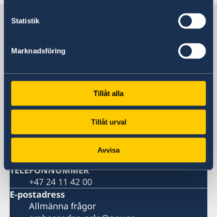
Sverige i Norge
Statistik
SVERIGES AMBASSAD
Marknadsföring
Besöksadress
Inkognitogata 27
Tillåt alla
0256 Oslo
POSTADRESS
Sveriges Ambassad
Tillåt urval
Postboks 4001 AMB
0244 Oslo
Avvisa
NORGE
TELEFONNUMMER
+47 24 11 42 00
E-postadress
Allmänna frågor