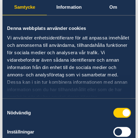
Samtycke
Information
Om
Postadress:
Denna webbplats använder cookies
Postboks 603
Vi använder enhetsidentifierare för att anpassa innehållet
Lundsiden
och annonserna till användarna, tillhandahålla funktioner
4606 Kristiansand
för sociala medier och analysera vår trafik. Vi
vidarebefordrar även sådana identifierare och annan
Tel: +47 91 66 44 95
information från din enhet till de sociala medier och
annons- och analysföretag som vi samarbetar med.
Dessa kan i sin tur kombinera informationen med annan
E-post:
unni.farestveit@aenergi.no
information som du har tillhandahållit eller som de har
samlat in när du har använt deras tjänster.
Öppettider: var god kontakta konsulatet per
Samtyckesval
telefon för bokning av besök/passutlämning
Nödvändig
Senast uppdaterad 29 aug. 2023, 10.41
Inställningar