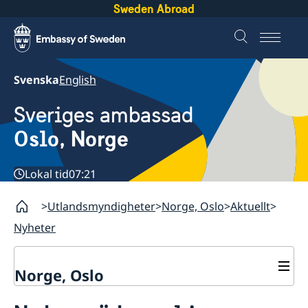
Sweden Abroad
Svenska
English
Sveriges ambassad
Oslo, Norge
Lokal tid
07:21
Utlandsmyndigheter
Norge, Oslo
Aktuellt
Nyheter
Norge, Oslo
Kontakt och öppettider