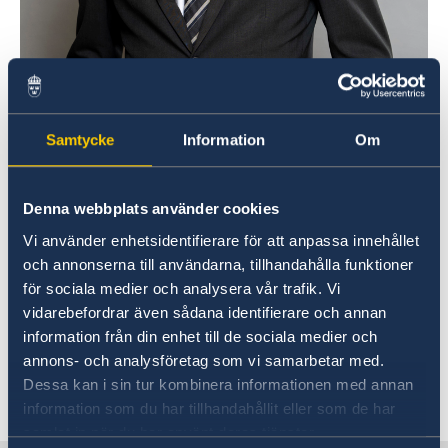
Samtycke
Information
Om
Denna webbplats använder cookies
Vi använder enhetsidentifierare för att anpassa innehållet
och annonserna till användarna, tillhandahålla funktioner
för sociala medier och analysera vår trafik. Vi
Photo: Government Offices of Sweden/Kristian Pohl
vidarebefordrar även sådana identifierare och annan
information från din enhet till de sociala medier och
annons- och analysföretag som vi samarbetar med.
Dessa kan i sin tur kombinera informationen med annan
Senast uppdaterad 10 sep. 2025, 14.26
information som du har tillhandahållit eller som de har
samlat in när du har använt deras tjänster.