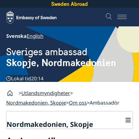
Sweden Abroad
Svenska
English
Sveriges ambassad
Skopje, Nordmakedonien
Lokal tid
20:14
Utlandsmyndigheter
Nordmakedonien, Skopje
Om oss
Ambassadör
Nordmakedonien, Skopje
Om oss