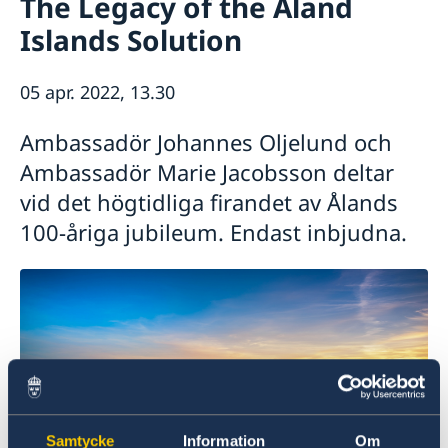
The Legacy of the Åland
Om ambassaden
Islands Solution
Ambassadör och personal på ambassaden i Haag
Så stöttar vi svenska företag
Parkering
Vi är en resurs för svenska företag
Aktuellt
Praktik på ambassaden
05 apr. 2022, 13.30
Team Sweden
Om ambassaden
Nyheter
Så kan du få stöd
Sverige i Aruba
Kalendarium
Ambassadör Johannes Oljelund och
Svenska företag i Nederländerna
Sverige i Sint Maarten
Anmäl handelshinder
Ambassadör Marie Jacobsson deltar
Sverige i Curaçao
vid det högtidliga firandet av Ålands
Organisationer och föreningar
100-åriga jubileum. Endast inbjudna.
Samtycke
Information
Om