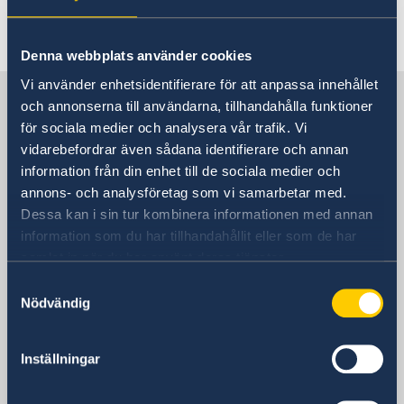
Denna webbplats använder cookies
Vi använder enhetsidentifierare för att anpassa innehållet
Sverige i Nederländerna, Haag
och annonserna till användarna, tillhandahålla funktioner
för sociala medier och analysera vår trafik. Vi
vidarebefordrar även sådana identifierare och annan
Sveriges ambassad
information från din enhet till de sociala medier och
annons- och analysföretag som vi samarbetar med.
Besöksadress
Dessa kan i sin tur kombinera informationen med annan
Johan de Wittlaan 7
information som du har tillhandahållit eller som de har
Plan 4
samlat in när du har använt deras tjänster.
2517 JR Den Haag
Samtyckesval
Postadress
Nödvändig
Embassy of Sweden
Postbus 85601
2508 CH Den Haag
Inställningar
Telefonnummer
+31 70 412 02 00