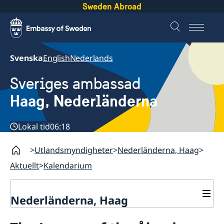
Sweden Abroad
Svenska
English
Nederlands
Sveriges ambassad
Haag, Nederländerna
Lokal tid
06:18
Utlandsmyndigheter
Nederländerna, Haag
Aktuellt
Kalendarium
Nederländerna, Haag
Kontakt & Öppettider