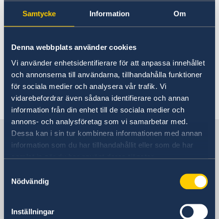
Representationen består av utsänd personal
Samtycke
Information
Om
från Utrikesdepartementet,
Försvarsdepartementet, Försvarsmakten samt
lokalanställda.
Denna webbplats använder cookies
Vi använder enhetsidentifierare för att anpassa innehållet
och annonserna till användarna, tillhandahålla funktioner
för sociala medier och analysera vår trafik. Vi
Senast uppdaterad 06 dec. 2017, 14.01
vidarebefordrar även sådana identifierare och annan
information från din enhet till de sociala medier och
annons- och analysföretag som vi samarbetar med.
Sverige och Nato
Dessa kan i sin tur kombinera informationen med annan
information som du har tillhandahållit eller som de har
samlat in när du har använt deras tjänster.
Adressinfo
Samtyckesval
Nödvändig
Besöksadress
Sveriges ständiga representation vid Nato
Inställningar
[Permanent Representation of Sweden to