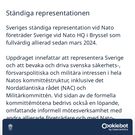
Om representationen
Ständiga representationen
Lediga jobb
Sveriges ständiga representation vid Nato
företräder Sverige vid Nato HQ i Bryssel som
fullvärdig allierad sedan mars 2024.
Uppdraget innefattar att representera Sverige
och att bevaka och driva svenska säkerhets-,
försvarspolitiska och militära intressen i hela
Natos kommittéstruktur, inklusive det
Nordatlantiska rådet (NAC) och
Militärkommittén. Vid sidan av de formella
kommittémötena bedrivs också en löpande,
omfattande informell mötesverksamhet med
andra allierade företrädare och med Nato-
sekretariatet.