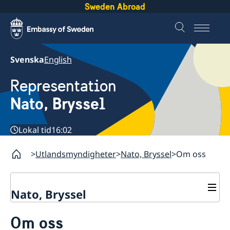
Sweden Abroad
Svenska
English
Representation
Nato, Bryssel
Lokal tid
16:02
Utlandsmyndigheter
Nato, Bryssel
Om oss
Nato, Bryssel
Kontakt
Om oss
Om oss