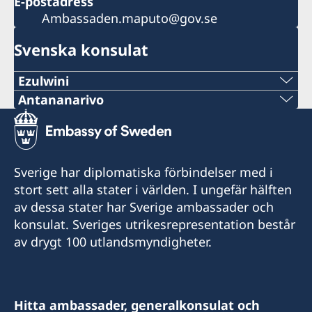
E-postadress
Ambassaden.maputo@gov.se
Svenska konsulat
Ezulwini
Tel:
Antananarivo
Mobil och Whatsapp:
+268 2416-1156
+261 32 69 449 06
E-mail:
Sverige har diplomatiska förbindelser med i
E-post:
stort sett alla stater i världen. I ungefär hälften
swedishconsulate.eswatini@gmail.com
av dessa stater har Sverige ambassader och
sweden.mgaconsulate@gmail.com
Nyonyane Street, Corner Plaza, Ezulwini,
konsulat. Sveriges utrikesrepresentation består
Eswatini
Villa Hacienda,
av drygt 100 utlandsmyndigheter.
RP RAHAJAMARIZAFY
Öppettider:
Ambohijatovo- Ivandry
9:00-12:00 mån-fre.
Antananarivo 101- Madagascar
Hitta ambassader, generalkonsulat och