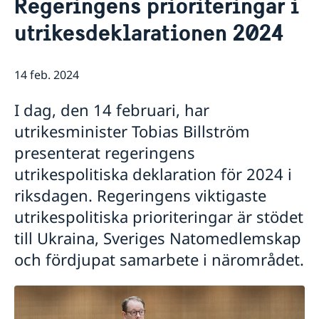
Regeringens prioriteringar i
Om oss
utrikesdeklarationen 2024
Personal Moçambique
Aktuellt
Nya statsråd på Utrikesdepartementet
Nyheter
14 feb. 2024
I dag, den 14 februari, har
utrikesminister Tobias Billström
presenterat regeringens
utrikespolitiska deklaration för 2024 i
riksdagen. Regeringens viktigaste
utrikespolitiska prioriteringar är stödet
till Ukraina, Sveriges Natomedlemskap
och fördjupat samarbete i närområdet.