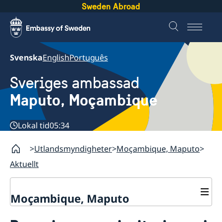
Sweden Abroad
Svenska
English
Português
Sveriges ambassad
Maputo, Moçambique
Lokal tid
05:34
Utlandsmyndigheter
Moçambique, Maputo
Aktuellt
Moçambique, Maputo
Kontakt