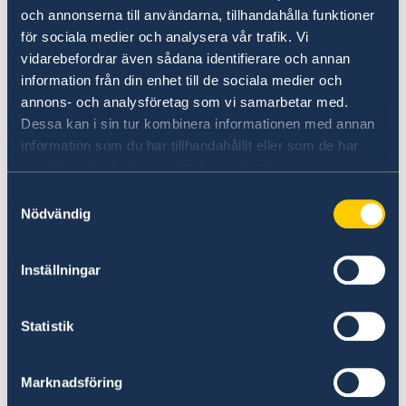
Sedan Rysslands storskaliga invasion av
och annonserna till användarna, tillhandahålla funktioner
Ukraina i februari 2022 har det svenska stödet
för sociala medier och analysera vår trafik. Vi
till Ukraina uppgått till cirka 30 miljarder
vidarebefordrar även sådana identifierare och annan
kronor. Sverige har försett Ukraina med bland
information från din enhet till de sociala medier och
annat militärt stöd, avancerade vapensystem,
annons- och analysföretag som vi samarbetar med.
och humanitärt och finansiellt stöd. Sverige
Dessa kan i sin tur kombinera informationen med annan
stödjer också Ukrainas EU-närmande.
information som du har tillhandahållit eller som de har
samlat in när du har använt deras tjänster.
Sveriges medlemskap i Nato
Samtyckesval
Nödvändig
Det kommande medlemskapet i Nato innebär
en ny svensk utrikes- och säkerhetspolitisk
Inställningar
identitet.
Statistik
– Sverige är redo att inträda som fullvärdig
medlem i Nato. Med Sverige i Nato kommer
Sverige bli säkrare och Nato starkare. Vi
Marknadsföring
kommer vara en pålitlig, solidarisk och