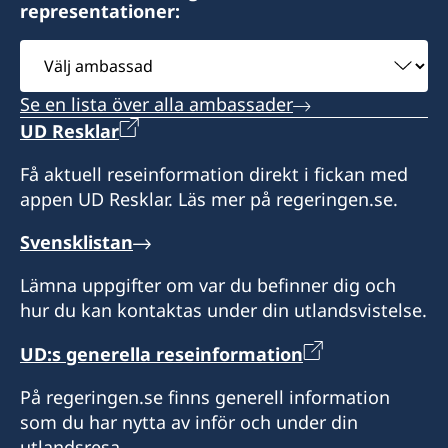
representationer:
Svenska ambassaden i Maputo är
Kontakta konsulatet för att boka tid.
sidoackrediterad till Eswatini. Svenska
Välj
besökare i Eswatini kan vid behov kontakta
Svenska ambassaden i Maputo är
ambassad
konsulatet. Det går även bra att ta kontakt med
sidoackrediterad till Madagaskar. Svenska
Se en lista över alla ambassader
svenska ambassaden i Maputo.
besökare i Madagaskar kan vid behov kontakta
UD Resklar
konsulatet. Det går även bra att ta kontakt med
Honorärkonsul
svenska ambassaden i Maputo.
Få aktuell reseinformation direkt i fickan med
appen UD Resklar. Läs mer på regeringen.se.
Anita Jones
Honorärkonsul
Svensklistan
Bertil Åkesson
Lämna uppgifter om var du befinner dig och
hur du kan kontaktas under din utlandsvistelse.
UD:s generella reseinformation
På regeringen.se finns generell information
som du har nytta av inför och under din
utlandsresa.