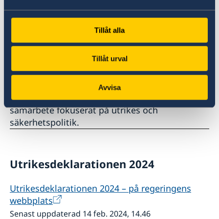
engagerad Natoallierad, säger Tobias Billström.
Tillåt alla
Fördjupat samarbete i närområdet
Tillåt urval
Under 2024 är Sverige ordförande i Nordiska
ministerrådet och leder även arbetet i N5 och
NB8, som samlar de fem nordiska och de åtta
Avvisa
nordisk-baltiska länderna i ett informellt
samarbete fokuserat på utrikes och
säkerhetspolitik.
Utrikesdeklarationen 2024
Utrikesdeklarationen 2024 – på regeringens
webbplats
Senast uppdaterad 14 feb. 2024, 14.46