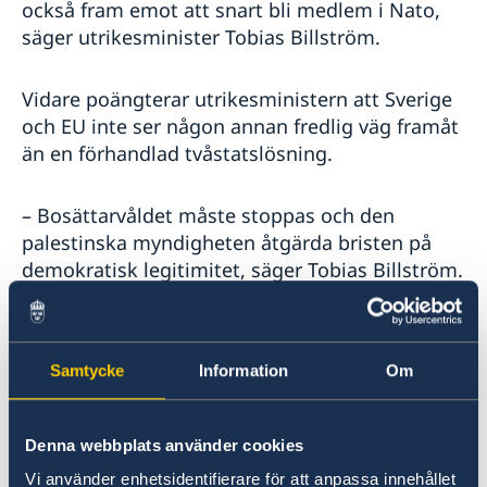
också fram emot att snart bli medlem i Nato,
säger utrikesminister Tobias Billström.
Vidare poängterar utrikesministern att Sverige
och EU inte ser någon annan fredlig väg framåt
än en förhandlad tvåstatslösning.
– Bosättarvåldet måste stoppas och den
palestinska myndigheten åtgärda bristen på
demokratisk legitimitet, säger Tobias Billström.
Utrikesdeklarationen sammanfattar
regeringens utrikespolitiska mål och
Samtycke
Information
Om
prioriteringar för året.
Fortsatt starkt stöd till Ukraina
Denna webbplats använder cookies
Vi använder enhetsidentifierare för att anpassa innehållet