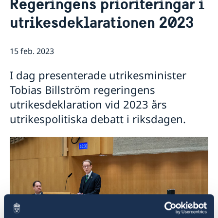
Regeringens prioriteringar i
Om oss
utrikesdeklarationen 2023
Personal Moçambique
Aktuellt
Nya statsråd på Utrikesdepartementet
Nyheter
15 feb. 2023
I dag presenterade utrikesminister
Tobias Billström regeringens
utrikesdeklaration vid 2023 års
utrikespolitiska debatt i riksdagen.