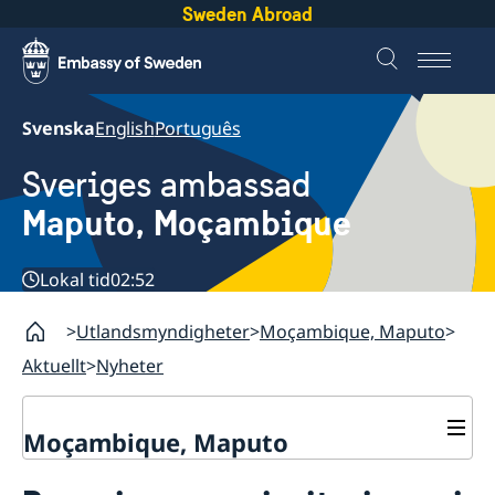
Sweden Abroad
Svenska
English
Português
Sveriges ambassad
Maputo, Moçambique
Lokal tid
02:52
Utlandsmyndigheter
Moçambique, Maputo
Aktuellt
Nyheter
Moçambique, Maputo
Kontakt