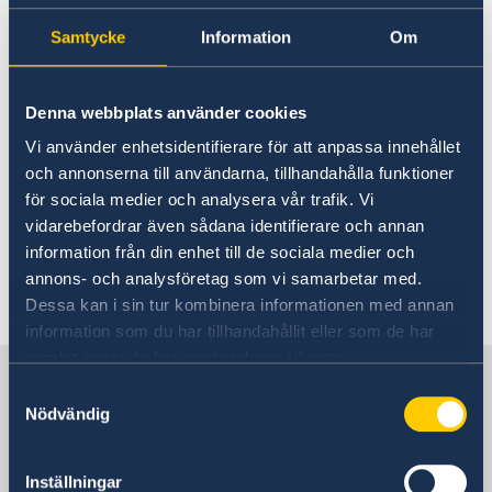
Samtycke
Information
Om
Photo: Anders Löwdin/Riksdagen
Denna webbplats använder cookies
Vi använder enhetsidentifierare för att anpassa innehållet
Ta del av och läs
och annonserna till användarna, tillhandahålla funktioner
utrikesdeklarationen 2023.
för sociala medier och analysera vår trafik. Vi
vidarebefordrar även sådana identifierare och annan
Tal: Utrikesdeklarationen på regeringens
information från din enhet till de sociala medier och
webbplats
annons- och analysföretag som vi samarbetar med.
Pressmeddelande om utrikesdeklarationen på
Dessa kan i sin tur kombinera informationen med annan
regeringens webbplats
information som du har tillhandahållit eller som de har
samlat in när du har använt deras tjänster.
Sverige i Moçambique
Samtyckesval
Nödvändig
Sveriges ambassad
Inställningar