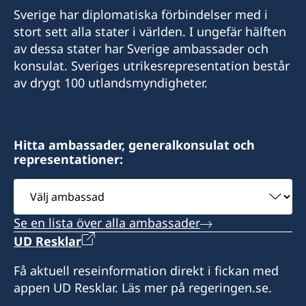
E-mail:
Sverige har diplomatiska förbindelser med i
E-post:
stort sett alla stater i världen. I ungefär hälften
swedishconsulate.eswatini@gmail.com
av dessa stater har Sverige ambassader och
sweden.mgaconsulate@gmail.com
Nyonyane Street, Corner Plaza, Ezulwini,
konsulat. Sveriges utrikesrepresentation består
Eswatini
Villa Hacienda,
av drygt 100 utlandsmyndigheter.
RP RAHAJAMARIZAFY
Öppettider:
Ambohijatovo- Ivandry
9:00-12:00 mån-fre.
Antananarivo 101- Madagascar
Hitta ambassader, generalkonsulat och
representationer:
Svenska ambassaden i Maputo är
Kontakta konsulatet för att boka tid.
sidoackrediterad till Eswatini. Svenska
Välj
besökare i Eswatini kan vid behov kontakta
Svenska ambassaden i Maputo är
ambassad
konsulatet. Det går även bra att ta kontakt med
sidoackrediterad till Madagaskar. Svenska
Se en lista över alla ambassader
svenska ambassaden i Maputo.
besökare i Madagaskar kan vid behov kontakta
UD Resklar
konsulatet. Det går även bra att ta kontakt med
Honorärkonsul
svenska ambassaden i Maputo.
Få aktuell reseinformation direkt i fickan med
appen UD Resklar. Läs mer på regeringen.se.
Anita Jones
Honorärkonsul