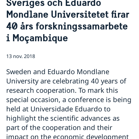
Sveriges och Eduardo
Om oss
Mondlane Universitetet firar
Personal Moçambique
Aktuellt
40 års forskningssamarbete
Nya statsråd på Utrikesdepartementet
Nyheter
i Moçambique
13 nov. 2018
Sweden and Eduardo Mondlane
University are celebrating 40 years of
research cooperation. To mark this
special occasion, a conference is being
held at Universidade Eduardo to
highlight the scientific advances as
part of the cooperation and their
impact on the economic development