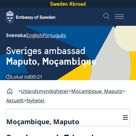
Sweden Abroad
Svenska
English
Português
Sveriges ambassad
Maputo, Moçambique
Lokal tid
00:21
Utlandsmyndigheter
Moçambique, Maputo
Aktuellt
Nyheter
Moçambique, Maputo
Kontakt