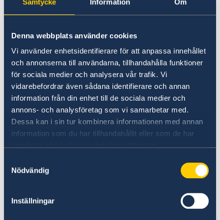
Samtycke
Information
Om
than 140 doctorates among EMU members,
who are now active researchers in universities,
mainly at UEM or hold other important posts in
Denna webbplats använder cookies
the country.
Vi använder enhetsidentifierare för att anpassa innehållet
och annonserna till användarna, tillhandahålla funktioner
The conference is attended by researchers who
för sociala medier och analysera vår trafik. Vi
had and continue to have a key role in this
vidarebefordrar även sådana identifierare och annan
cooperation, and will also highlight the
information från din enhet till de sociala medier och
importance of regional cooperation, including
annons- och analysföretag som vi samarbetar med.
the role of universities in South Africa.
Dessa kan i sin tur kombinera informationen med annan
information som du har tillhandahållit eller som de har
samlat in när du har använt deras tjänster.
Around 300 people are expected to attend the
event, including researchers, representatives of
Samtyckesval
Nödvändig
governmental and nongovernmental
organizations, representatives of other
Mozambican universities and other countries in
Inställningar
the region, the Minister of Science and