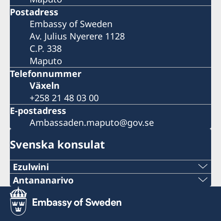
Postadress
Embassy of Sweden
Av. Julius Nyerere 1128
C.P. 338
Maputo
Telefonnummer
Växeln
+258 21 48 03 00
E-postadress
Ambassaden.maputo@gov.se
Svenska konsulat
Ezulwini
Tel:
Antananarivo
Mobil och Whatsapp:
+268 2416-1156
+261 32 69 449 06