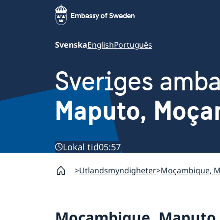
Svenska
English
Português
Sveriges amb
Maputo, Moça
Lokal tid
05:57
Utlandsmyndigheter
Moçambique, 
Moçambique, Maputo