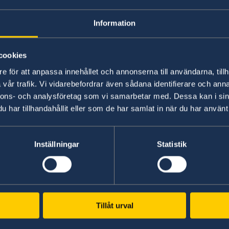
new 3-year global initiative on MARPLASTICS or
Communities in Mozambique. The Swedish contrib
Information
million.
cookies
This is a joint programme by IUCN and the Go
e för att anpassa innehållet och annonserna till användarna, tillh
reduce plastic waste pollution in Beira and Pemb
vår trafik. Vi vidarebefordrar även sådana identifierare och anna
The project involves cleaning of the oceans and 
nnons- och analysföretag som vi samarbetar med. Dessa kan i sin
to strengthen policies and make them more c
har tillhandahållit eller som de har samlat in när du har använt 
plastic waste pollution in the ocean.
About 40 local environmental protection instit
Inställningar
Statistik
proposals on how to tackle this problem in Moz
phase of the programme held last week in Map
Senast uppdaterad 29 okt. 2018, 10.11
Tillåt urval