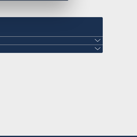
ini@gmail.com
mail.com
laza, Ezulwini, Eswatini
ascar