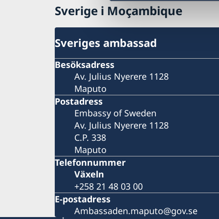
Sverige i Moçambique
Sveriges ambassad
Besöksadress
Av. Julius Nyerere 1128
Maputo
Postadress
Embassy of Sweden
Av. Julius Nyerere 1128
C.P. 338
Maputo
Telefonnummer
Växeln
+258 21 48 03 00
E-postadress
Ambassaden.maputo@gov.se