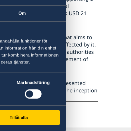
 Marine plastics and Coastal
ution to this initiative is USD 21
Om
vernment of Mozambique that aims to
andahålla funktioner för
a, two regions severely affected by it.
n information från din enhet
working closely with local authorities
 tur kombinera informationen
omprehensive in the management of
deras tjänster.
utions and organisations presented
Marknadsföring
ambique at the launch of the inception
uto.
Tillåt alla