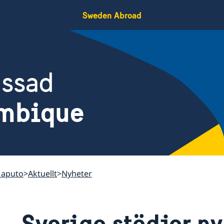
Sweden Abroad
assad
mbique
Maputo
Aktuellt
Nyheter
Sverige stödjer nya