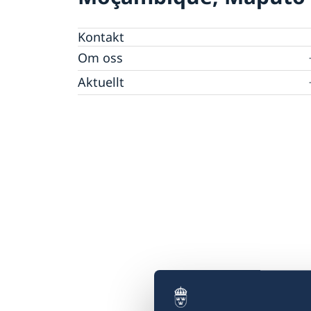
Kontakt
Om oss
Personal Moçambique
Aktuellt
Nya statsråd på Utrikesdepartementet
Nyheter