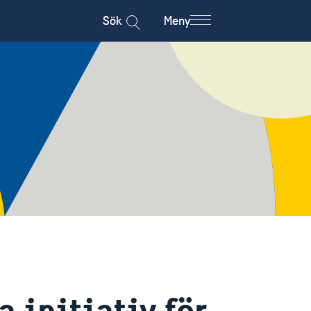
Sök
Meny
 initiativ för