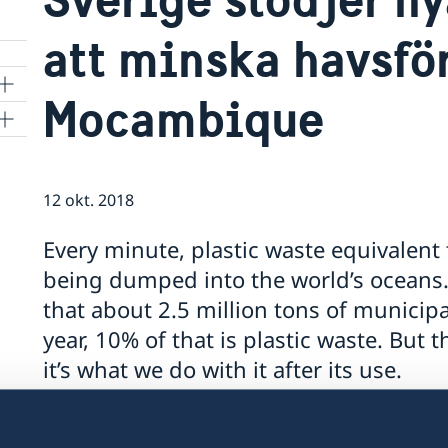
att minska havsfö
Mocambique
12 okt. 2018
Every minute, plastic waste equivalent 
being dumped into the world’s oceans.
that about 2.5 million tons of municipa
year, 10% of that is plastic waste. But t
it’s what we do with it after its use.
Sweden has been a longtime advocator for the p
oceans. It is in line with its commitment to ag