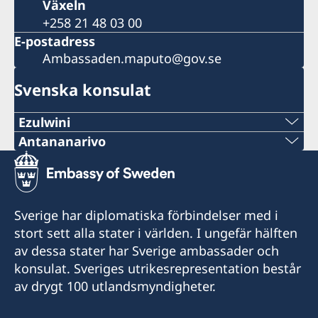
Växeln
+258 21 48 03 00
E-postadress
Ambassaden.maputo@gov.se
Svenska konsulat
Ezulwini
Tel:
Antananarivo
Mobil och Whatsapp:
+268 2416-1156
+261 32 69 449 06
E-mail:
Sverige har diplomatiska förbindelser med i
E-post:
stort sett alla stater i världen. I ungefär hälften
swedishconsulate.eswatini@gmail.com
av dessa stater har Sverige ambassader och
sweden.mgaconsulate@gmail.com
Nyonyane Street, Corner Plaza, Ezulwini,
konsulat. Sveriges utrikesrepresentation består
Eswatini
Villa Hacienda,
av drygt 100 utlandsmyndigheter.
RP RAHAJAMARIZAFY
Öppettider: