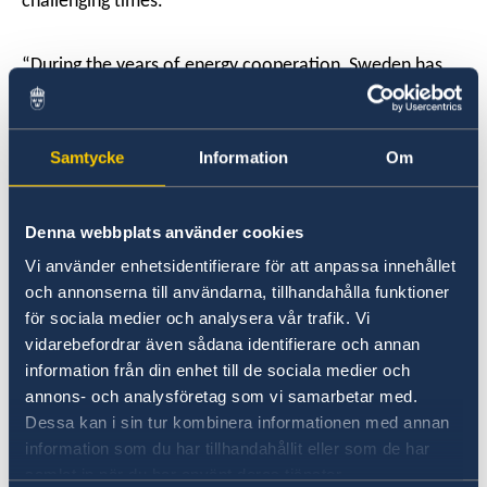
challenging times.
“During the years of energy cooperation, Sweden has
followed Mozambique through the difficult times of
civil war, which destroyed not only peoples’ livelihoods,
but also the infrastructure of the country.” – Marie
Samtycke
Information
Om
Andersson de Frutos.
Denna webbplats använder cookies
Working mainly through the National Electricity Utility,
Vi använder enhetsidentifierare för att anpassa innehållet
Electricidade de Moçambique (EDM) - Sweden has
och annonserna till användarna, tillhandahålla funktioner
provided support to advance rural electrification, which
för sociala medier och analysera vår trafik. Vi
has directly contributed to providing electricity access
vidarebefordrar även sådana identifierare och annan
to more than 100,000 people in rural areas, and
information från din enhet till de sociala medier och
indirectly to many more through electrification of
annons- och analysföretag som vi samarbetar med.
health centers, schools and street lights.
Dessa kan i sin tur kombinera informationen med annan
information som du har tillhandahållit eller som de har
samlat in när du har använt deras tjänster.