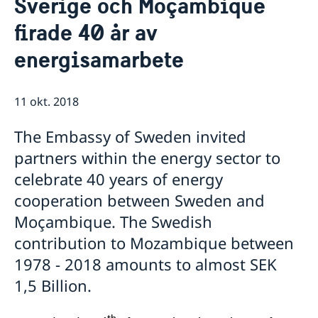
Sverige och Moçambique
Om oss
firade 40 år av
Personal Moçambique
Aktuellt
energisamarbete
Nya statsråd på Utrikesdepartementet
Nyheter
11 okt. 2018
The Embassy of Sweden invited
partners within the energy sector to
celebrate 40 years of energy
cooperation between Sweden and
Moçambique. The Swedish
contribution to Mozambique between
1978 - 2018 amounts to almost SEK
1,5 Billion.