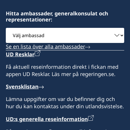
Ambohijatovo- Ivandry
9:00-12:00 mån-fre.
Antananarivo 101- Madagascar
Hitta ambassader, generalkonsulat och
representationer:
Svenska ambassaden i Maputo är
Kontakta konsulatet för att boka tid.
sidoackrediterad till Eswatini. Svenska
Välj
besökare i Eswatini kan vid behov kontakta
Svenska ambassaden i Maputo är
ambassad
konsulatet. Det går även bra att ta kontakt med
sidoackrediterad till Madagaskar. Svenska
Se en lista över alla ambassader
svenska ambassaden i Maputo.
besökare i Madagaskar kan vid behov kontakta
UD Resklar
konsulatet. Det går även bra att ta kontakt med
Honorärkonsul
svenska ambassaden i Maputo.
Få aktuell reseinformation direkt i fickan med
appen UD Resklar. Läs mer på regeringen.se.
Anita Jones
Honorärkonsul
Svensklistan
Bertil Åkesson
Lämna uppgifter om var du befinner dig och
hur du kan kontaktas under din utlandsvistelse.
UD:s generella reseinformation