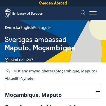
Sweden Abroad
Svenska
English
Português
Sveriges ambassad
Maputo, Moçambique
Lokal tid
16:07
Utlandsmyndigheter
Moçambique, Maputo
Aktuellt
Nyheter
Moçambique, Maputo
Kontakt