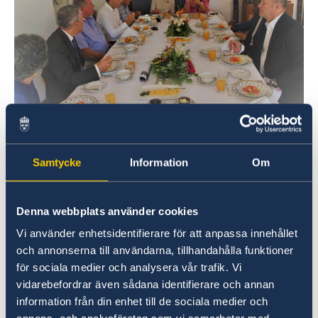
During the event a sustainable business
network for Swedish companies was
Samtycke
Information
Om
introduced which will arrange meetings
focusing on the different SDGs and help
Denna webbplats använder cookies
companies develop their competences even
further when it comes to complying with the
Vi använder enhetsidentifierare för att anpassa innehållet
goals.
och annonserna till användarna, tillhandahålla funktioner
för sociala medier och analysera vår trafik. Vi
vidarebefordrar även sådana identifierare och annan
There was a discussion regarding different
information från din enhet till de sociala medier och
issues companies are facing in Mozambique