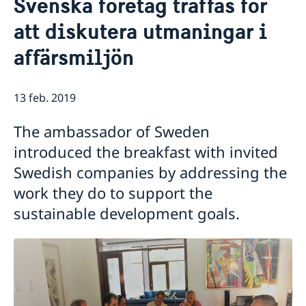
Svenska företag träffas för
Om oss
att diskutera utmaningar i
Personal Moçambique
Aktuellt
affärsmiljön
Nya statsråd på Utrikesdepartementet
Nyheter
13 feb. 2019
The ambassador of Sweden
introduced the breakfast with invited
Swedish companies by addressing the
work they do to support the
sustainable development goals.