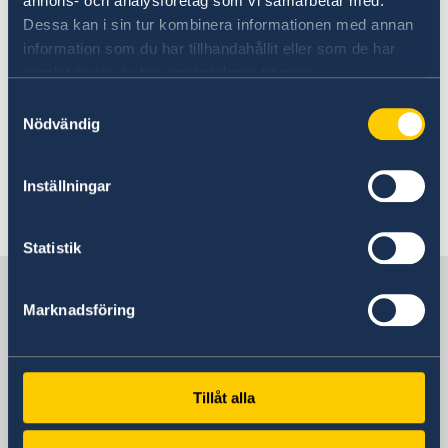
annons- och analysföretag som vi samarbetar med.
and solutions were shared in between the
Dessa kan i sin tur kombinera informationen med annan
participants. It was stressed that it is important
information som du har tillhandahållit eller som de har
to share experience and tips. During the event
samlat in när du har använt deras tjänster.
the initiation of the work to promote the
Samtyckesval
Swedish concept called “Smart City” was
Nödvändig
presented as a way of opening up for new
sustainable business opportunities.
Inställningar
Senast uppdaterad 20 feb. 2019, 15.12
Statistik
Sverige i Moçambique
Marknadsföring
Sveriges ambassad
Besöksadress
Tillåt alla
Av. Julius Nyerere 1128