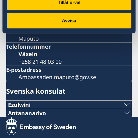
Maputo
Tillåt urval
Postadress
Embassy of Sweden
Avvisa
Av. Julius Nyerere 1128
C.P. 338
Maputo
Telefonnummer
Växeln
+258 21 48 03 00
E-postadress
Ambassaden.maputo@gov.se
Svenska konsulat
Ezulwini
Tel:
Antananarivo
Mobil och Whatsapp:
+268 2416-1156
+261 32 69 449 06