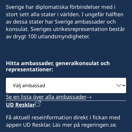
E-mail:
Sverige har diplomatiska förbindelser med i
E-post:
stort sett alla stater i världen. I ungefär hälften
swedishconsulate.eswatini@gmail.com
av dessa stater har Sverige ambassader och
sweden.mgaconsulate@gmail.com
Nyonyane Street, Corner Plaza, Ezulwini,
konsulat. Sveriges utrikesrepresentation består
Eswatini
Villa Hacienda,
av drygt 100 utlandsmyndigheter.
RP RAHAJAMARIZAFY
Öppettider:
Ambohijatovo- Ivandry
9:00-12:00 mån-fre.
Antananarivo 101- Madagascar
Hitta ambassader, generalkonsulat och
representationer:
Svenska ambassaden i Maputo är
Kontakta konsulatet för att boka tid.
sidoackrediterad till Eswatini. Svenska
Välj
besökare i Eswatini kan vid behov kontakta
Svenska ambassaden i Maputo är
ambassad
konsulatet. Det går även bra att ta kontakt med
sidoackrediterad till Madagaskar. Svenska
Se en lista över alla ambassader
svenska ambassaden i Maputo.
besökare i Madagaskar kan vid behov kontakta
UD Resklar
konsulatet. Det går även bra att ta kontakt med
Honorärkonsul
svenska ambassaden i Maputo.
Få aktuell reseinformation direkt i fickan med
appen UD Resklar. Läs mer på regeringen.se.
Anita Jones
Honorärkonsul