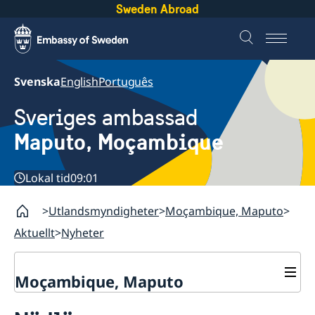
Sweden Abroad
Svenska
English
Português
Sveriges ambassad
Maputo, Moçambique
Lokal tid
09:01
Utlandsmyndigheter
Moçambique, Maputo
Aktuellt
Nyheter
Moçambique, Maputo
Kontakt