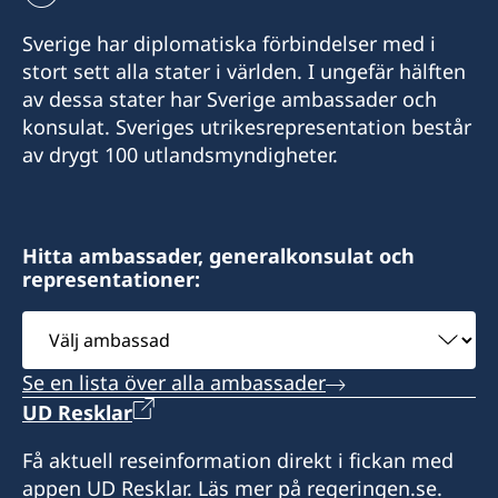
+261 32 69 449 06
E-mail:
Sverige har diplomatiska förbindelser med i
E-post:
stort sett alla stater i världen. I ungefär hälften
swedishconsulate.eswatini@gmail.com
av dessa stater har Sverige ambassader och
sweden.mgaconsulate@gmail.com
Nyonyane Street, Corner Plaza, Ezulwini,
konsulat. Sveriges utrikesrepresentation består
Eswatini
Villa Hacienda,
av drygt 100 utlandsmyndigheter.
RP RAHAJAMARIZAFY
Öppettider:
Ambohijatovo- Ivandry
9:00-12:00 mån-fre.
Antananarivo 101- Madagascar
Hitta ambassader, generalkonsulat och
representationer:
Svenska ambassaden i Maputo är
Kontakta konsulatet för att boka tid.
sidoackrediterad till Eswatini. Svenska
Välj
besökare i Eswatini kan vid behov kontakta
Svenska ambassaden i Maputo är
ambassad
konsulatet. Det går även bra att ta kontakt med
sidoackrediterad till Madagaskar. Svenska
Se en lista över alla ambassader
svenska ambassaden i Maputo.
besökare i Madagaskar kan vid behov kontakta
UD Resklar
konsulatet. Det går även bra att ta kontakt med
Honorärkonsul
svenska ambassaden i Maputo.
Få aktuell reseinformation direkt i fickan med
appen UD Resklar. Läs mer på regeringen.se.
Anita Jones