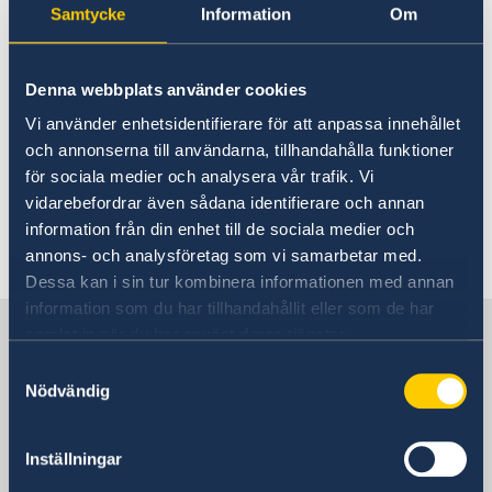
smittade.
Samtycke
Information
Om
- Förbud mot alla offentliga eller privata
evenemang (religiösa, kulturella, sportsliga,
politiska). Undantag görs för väsentligt statligt
Denna webbplats använder cookies
eller socialt arbete.
Vi använder enhetsidentifierare för att anpassa innehållet
- Begränsa människors rörelse.
och annonserna till användarna, tillhandahålla funktioner
- Begränsa korsande av gränserna.
för sociala medier och analysera vår trafik. Vi
Fler konkreta åtgärder förväntas komma.
vidarebefordrar även sådana identifierare och annan
information från din enhet till de sociala medier och
Senast uppdaterad 31 mars 2020, 09.10
annons- och analysföretag som vi samarbetar med.
Dessa kan i sin tur kombinera informationen med annan
information som du har tillhandahållit eller som de har
Sverige i Moçambique
samlat in när du har använt deras tjänster.
Samtyckesval
Nödvändig
Sveriges ambassad
Besöksadress
Inställningar
Av. Julius Nyerere 1128