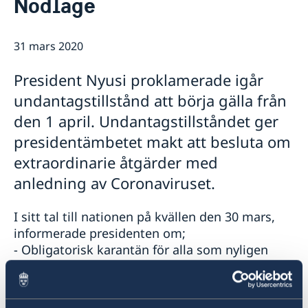
Nödläge
Om oss
Personal Moçambique
Aktuellt
31 mars 2020
Nya statsråd på Utrikesdepartementet
Nyheter
President Nyusi proklamerade igår
undantagstillstånd att börja gälla från
den 1 april. Undantagstillståndet ger
presidentämbetet makt att besluta om
extraordinarie åtgärder med
anledning av Coronaviruset.
I sitt tal till nationen på kvällen den 30 mars,
informerade presidenten om;
- Obligatorisk karantän för alla som nyligen
återvänt från resa utomlands.
- Obligatorisk karantän om man varit i kontakt
med någon av personerna som bekräftats