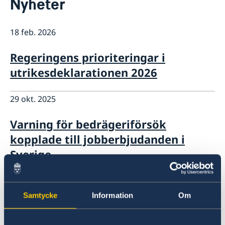
Nyheter
Kontakt
Om oss
18 feb. 2026
Personal
Business Sweden
Regeringens prioriteringar i
Så stöttar vi svenska företag
utrikesdeklarationen 2026
Svenska företag i Mexico
Personuppgiftsbehandling på Svenska Ambassaden i
Team Sweden i Mexico
Mexico City
Så kan du få stöd
29 okt. 2025
Anmäl handelshinder
Varning för bedrägeriförsök
kopplade till jobberbjudanden i
Sverige
29 apr. 2024
Samtycke
Information
Om
Ambassaden lanserar egen podcast!