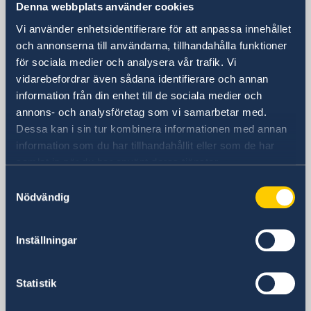
Denna webbplats använder cookies
Sverige i Mexiko, Mexico City
Vi använder enhetsidentifierare för att anpassa innehållet
och annonserna till användarna, tillhandahålla funktioner
för sociala medier och analysera vår trafik. Vi
Sveriges ambassad
vidarebefordrar även sådana identifierare och annan
information från din enhet till de sociala medier och
Besöksadress
annons- och analysföretag som vi samarbetar med.
Paseo de las Palmas 1225
Dessa kan i sin tur kombinera informationen med annan
Col. Lomas de Chapultepec
information som du har tillhandahållit eller som de har
Postadress
samlat in när du har använt deras tjänster.
Embajada de Suecia
Paseo de las Palmas 1225
Samtyckesval
Nödvändig
Col. Lomas de Chapultepec
11 000 México, CDMX
México
Inställningar
Telefonnummer
+52 55 91 78 50 10
Statistik
E-postadress
Allmänna frågor: