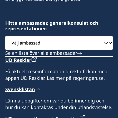
Tel. +52 998 848 8900
M. +52 81 1900 0543
Cel +52 1 664 331 8480
Nödfall: +52 998 845 1485
sueciaguadalajara@gmail.com
norma.cerros@gmail.com
jbarreto@grupocentura.com
kativara@prodigy.net.mx
Boka tid per tel. eller e-post
Hitta ambassader, generalkonsulat och
Boka tid via tel eller e-post
representationer:
Boka tid per e-post eller tel
Alla besök behöver tidsbokas per e-post eller
telefon
Välj
ambassad
Se en lista över alla ambassader
UD Resklar
Få aktuell reseinformation direkt i fickan med
appen UD Resklar. Läs mer på regeringen.se.
Svensklistan
Lämna uppgifter om var du befinner dig och
hur du kan kontaktas under din utlandsvistelse.