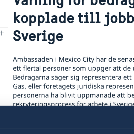
kopplade till job
Sverige
Ambassaden i Mexico City har de senas
ett flertal personer som uppger att de 
Bedragarna säger sig representera ett 
Gas, eller företagets juridiska represent
personerna ha blivit uppmanade att beta
rekryteringsprocess för arbete i Sverig
Om du utsatts för ett bedrägeriförsök kan du k
en anmälan. Information på spanska om den sve
https://polisen.se/es/