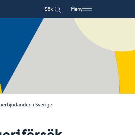
Sök
Meny
bberbjudanden i Sverige
geriförsök