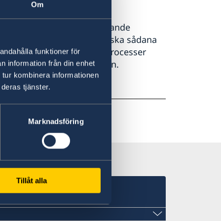
Om
arbetsgivare låter arbetssökande
igt internationell standard ska sådana
e finns tydliga myndighetsprocesser
andahålla funktioner för
r kopplade till anställningen.
n information från din enhet
 tur kombinera informationen
deras tjänster.
verket
Marknadsföring
Tillåt alla