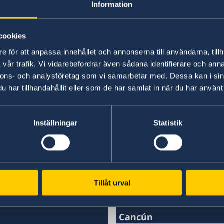
Information
Det är inte normalt eller lämpligt att svenska 
cookies
från utlandet betala rekryteringskostnader; enl
kostnader bäras av arbetsgivaren, och i Sverig
e för att anpassa innehållet och annonserna till användarna, tillh
där arbetsgivaren hanterar tillstånd och avgifte
vår trafik. Vi vidarebefordrar även sådana identifierare och anna
nnons- och analysföretag som vi samarbetar med. Dessa kan i sin
har tillhandahållit eller som de har samlat in när du har använt 
Ansök om arbetstillstånd i Sverige – Migrations
Senast uppdaterad 29 okt. 2025, 11.16
Inställningar
Statistik
y
Tillåt urval
Svenska konsulat
Cancún