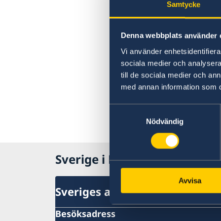
Samtycke
Denna webbplats använder 
Vi använder enhetsidentifierar
sociala medier och analysera 
till de sociala medier och a
med annan information som du 
Samtyckesval
Nödvändig
Sverige i Mexiko, Mexico Cit
Avvisa
Sveriges ambassad
Besöksadress