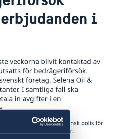
berbjudanden i
te veckorna blivit kontaktad av
utsatts för bedrägeriförsök.
svenskt företag, Selena Oil &
anter. I samtliga fall ska
la in avgifter i en
e.
ontakta mexikansk och svensk polis för
nska polisen finner du här: