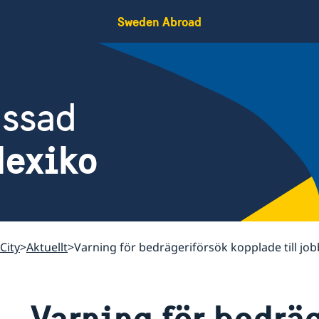
Sweden Abroad
assad
Mexiko
City
Aktuellt
Varning för bedrägeriförsök kopplade till jo
Varning för bedrä