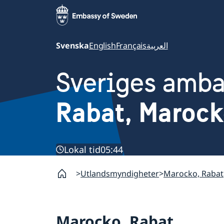
Svenska
English
Français
العربية
Sveriges amb
Rabat, Maroc
Lokal tid
05:44
Utlandsmyndigheter
Marocko, Rabat
Marocko, Rabat