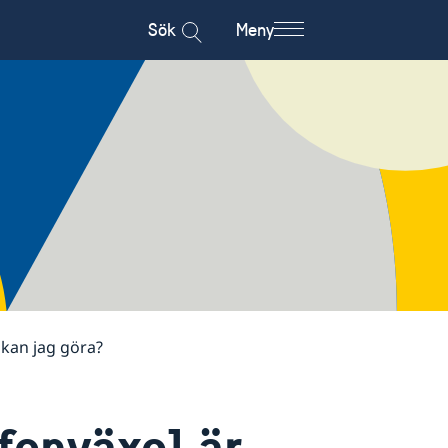
Sök
Meny
 kan jag göra?
fonväxel är