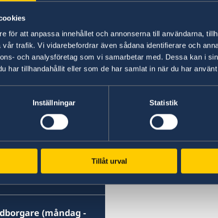
Senast uppdaterad 11 jan. 2018, 14.31
cookies
e för att anpassa innehållet och annonserna till användarna, tillh
vår trafik. Vi vidarebefordrar även sådana identifierare och anna
nnons- och analysföretag som vi samarbetar med. Dessa kan i sin
har tillhandahållit eller som de har samlat in när du har använt 
Svenska konsulat
Agadir
Inställningar
Statistik
Telefon
Casablanca
Telefon
Marrakech
+212 666 33 31 33
Tel
Tanger
+212 5 22 36 22 70
Tel
E-post
Tillåt urval
+212 5 24 44 75 28
Telefon
+212 539 93 78 35
consulat.suede.aga@gma
E-POST
+212 5 22 36 22 73
E-post
Besöksadress:
dg@dellarosa-marrakech
edborgare (måndag -
Immeuble Rachdi
E-post