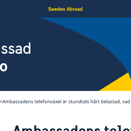
Sweden Abroad
assad
ko
Ambassadens telefonväxel är stundtals hårt belastad, vad
Ambassadens tele