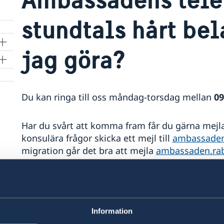
stundtals hårt bel
jag göra?
Du kan ringa till oss måndag-torsdag mellan
09
Har du svårt att komma fram får du gärna mej
konsulära frågor skicka ett mejl till
ambassaden
migration går det bra att mejla
ambassaden.rab
Se gärna efter om svaret på din fråga finns här 
Här finner du övriga kontaktuppgifter samt am
Information