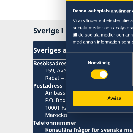
Denna webbplats använder 
Vi använder enhetsidentifierar
sociala medier och analysera 
Sverige i Marocko, Rabat
till de sociala medier och a
med annan information som du 
Sveriges ambassad
Samtyckesval
Besöksadress
Nödvändig
159, Avenue Mohamed VI
Rabat – Souissi
Postadress
Ambassade de Suède
Avvisa
P.O. Box 428
10001 Rabat
Marocko
Telefonnummer
Konsulära frågor för svenska m