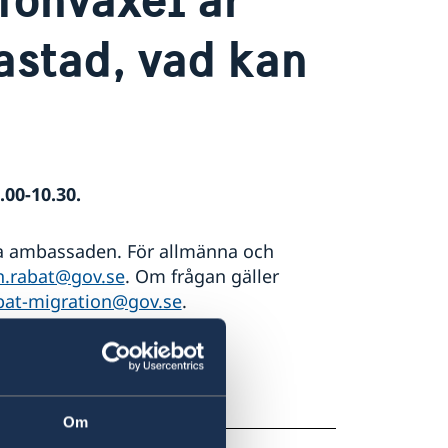
astad, vad kan
.00-10.30.
la ambassaden. För allmänna och
.rabat@gov.se
. Om frågan gäller
at-migration@gov.se
.
under "Vanliga frågor".
bassadens öppettider
.
Om