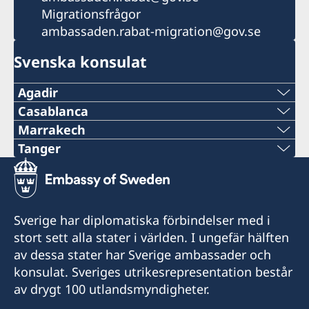
Migrationsfrågor
ambassaden.rabat-migration@gov.se
Svenska konsulat
Agadir
Telefon
Casablanca
Telefon
Marrakech
+212 666 33 31 33
Tel
Tanger
+212 5 22 36 22 70
Tel
E-post
+212 5 24 44 75 28
Telefon
+212 539 93 78 35
consulat.suede.aga@gmail.com
E-POST
Sverige har diplomatiska förbindelser med i
+212 5 22 36 22 73
E-post
Besöksadress:
stort sett alla stater i världen. I ungefär hälften
dg@dellarosa-marrakech.com
Immeuble Rachdi
E-post
av dessa stater har Sverige ambassader och
consulsuedetanger@hotmail.fr
Avenue HASSAN II
Adress:
konsulat. Sveriges utrikesrepresentation består
mbb.imagine@gmail.com
Agadir 80 000
5, Avenue Rue Moulay Al Hassan, Hivernage
av drygt 100 utlandsmyndigheter.
Fax
40020, Marrakech