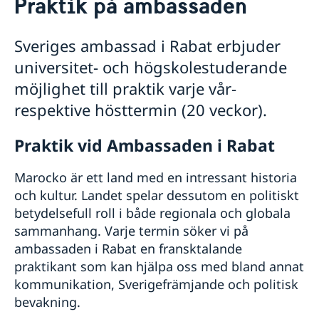
Praktik på ambassaden
Om oss
Konsuler
Sveriges ambassad i Rabat erbjuder
Praktik på ambassaden
Lediga tjänster
universitet- och högskolestuderande
Dataskyddspolicy (GDPR)
möjlighet till praktik varje vår-
Så stöttar vi svenska företag
respektive hösttermin (20 veckor).
Vi är en resurs för svenska företag
Aktuellt
Team Sweden
Praktik vid Ambassaden i Rabat
Så kan du få stöd
Svenska företag i Marocko
Marocko är ett land med en intressant historia
Anmäl handelshinder
och kultur. Landet spelar dessutom en politiskt
betydelsefull roll i både regionala och globala
sammanhang. Varje termin söker vi på
ambassaden i Rabat en fransktalande
praktikant som kan hjälpa oss med bland annat
kommunikation, Sverigefrämjande och politisk
bevakning.