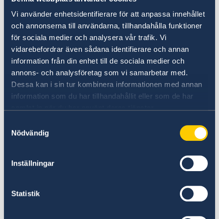
Vi använder enhetsidentifierare för att anpassa innehållet
Praktiken bör motsvara en termins studier och
och annonserna till användarna, tillhandahålla funktioner
ska utgöra en del av en pågående utbildning
för sociala medier och analysera vår trafik. Vi
som leder till examen. Ansökan som baseras
vidarebefordrar även sådana identifierare och annan
på enstaka fristående praktikkurser som inte
information från din enhet till de sociala medier och
ingår i något program som leder till examen
annons- och analysföretag som vi samarbetar med.
accepteras inte.
Dessa kan i sin tur kombinera informationen med annan
information som du har tillhandahållit eller som de har
För att göra praktik hos oss behöver du vara
samlat in när du har använt deras tjänster.
fullvaccinerad mot covid-19, intyg krävs. Vid
Samtyckesval
försämrad lägesbild i regionen kan praktiken
Nödvändig
komma att avbrytas i förtid. UD eller
utlandsmyndigheten står inte för några
Inställningar
eventuella kostnader detta kan medföra för
praktikanten.
Statistik
För arbete och praktik inom
Utrikesdepartementet krävs svenskt