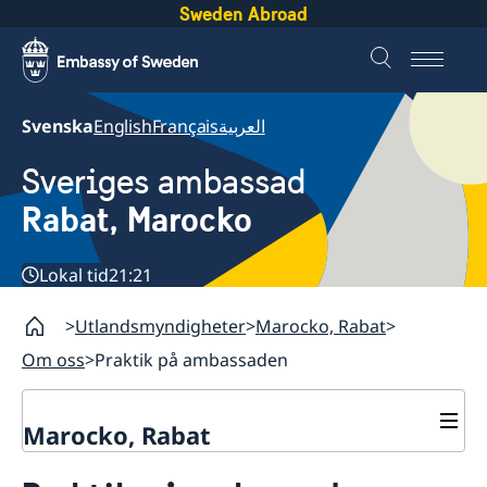
Sweden Abroad
Svenska
English
Français
العربية
Sveriges ambassad
Rabat, Marocko
Lokal tid
21:21
Utlandsmyndigheter
Marocko, Rabat
Om oss
Praktik på ambassaden
Marocko, Rabat
Kontakt