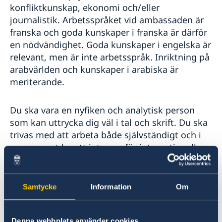
konfliktkunskap, ekonomi och/eller
journalistik. Arbetsspråket vid ambassaden är
franska och goda kunskaper i franska är därför
en nödvändighet. Goda kunskaper i engelska är
relevant, men är inte arbetsspråk. Inriktning på
arabvärlden och kunskaper i arabiska är
meriterande.
Du ska vara en nyfiken och analytisk person
som kan uttrycka dig väl i tal och skrift. Du ska
trivas med att arbeta både självständigt och i
grupp samt ha ett intresse för internationella
frågor. Du ska vara öppen för att åta dig
skiftande uppdrag inom ramen för
ambassadens verksamhet.
Samtycke
Information
Om
Övrigt
Denna webbplats använder cookies