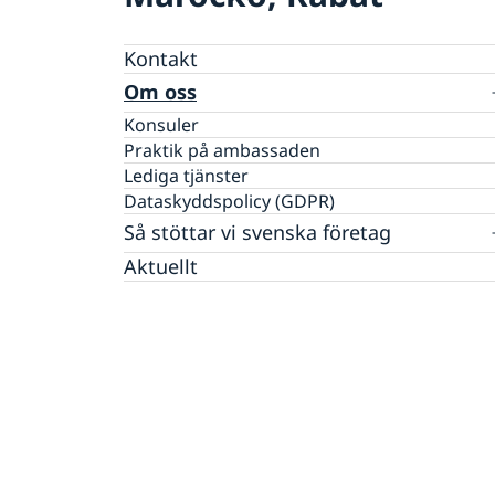
Kontakt
Om oss
Konsuler
Praktik på ambassaden
Lediga tjänster
Dataskyddspolicy (GDPR)
Så stöttar vi svenska företag
Vi är en resurs för svenska företag
Aktuellt
Team Sweden
Så kan du få stöd
Svenska företag i Marocko
Anmäl handelshinder