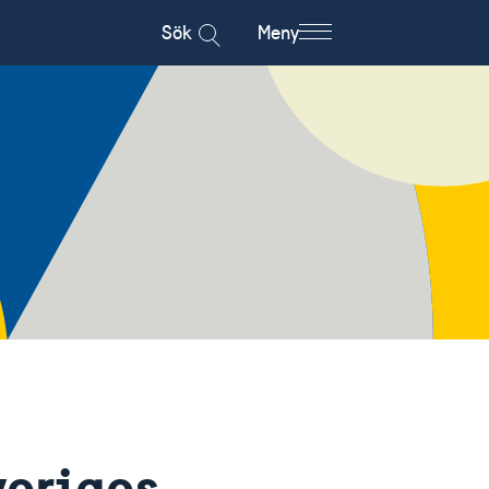
Sök
Meny
veriges