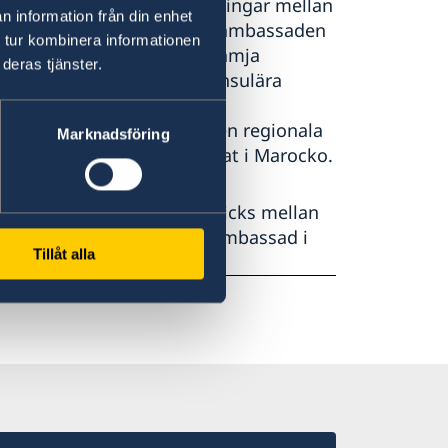
rämjar handel och investeringar mellan
n information från din enhet
s Sweden
. Vidare verkar ambassaden
 tur kombinera informationen
Sverige i Marocko, samt främja
deras tjänster.
assaden hanterar också konsulära
Sverige har ett begränsat
anteras inom ramen för den regionala
Marknadsföring
ige har fyra honorärkonsulat i Marocko.
, då ett sjöfartsavtal ingicks mellan
 1958 och Marocko har en ambassad i
Tillåt alla