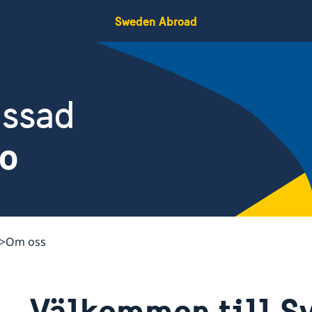
Sweden Abroad
assad
ko
Om oss
Välkommen till S