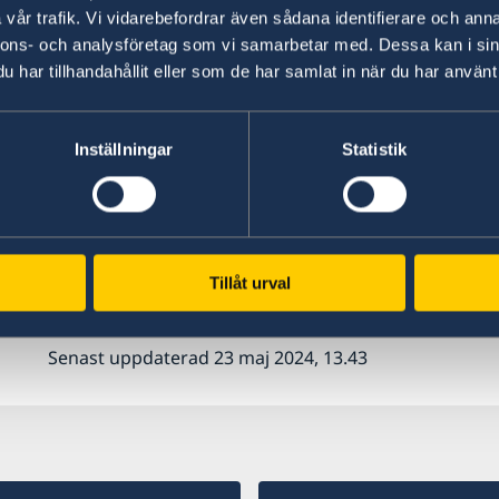
politiska och ekonomiska frågor. Ambassaden f
vår trafik. Vi vidarebefordrar även sådana identifierare och anna
Sverige och Marocko i samarbete med
Busines
nnons- och analysföretag som vi samarbetar med. Dessa kan i sin
för att stärka bilden av och öka kunskapen om 
har tillhandahållit eller som de har samlat in när du har använt 
kulturutbyte och turism mellan länderna. Amb
frågor, liksom migrations- och viseringsfrågor. 
utvecklingssamarbete i Marocko som primärt h
Inställningar
Statistik
strategin för Mellanöstern och Nordafrika. Sver
Sverige har förbindelser med Marocko sedan 1763
länderna. Sverige har ambassad i Rabat sedan
Tillåt urval
Stockholm sedan 1986.
Senast uppdaterad 23 maj 2024, 13.43