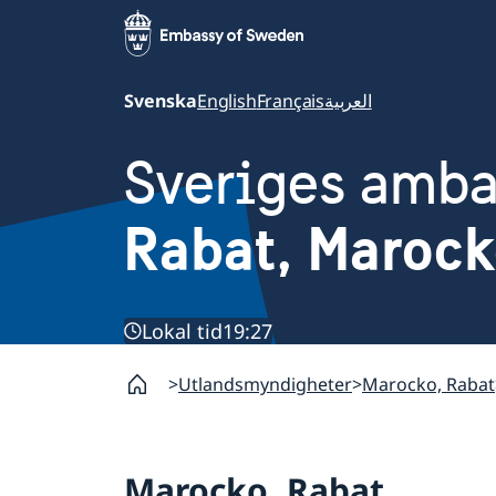
Svenska
English
Français
العربية
Sveriges amb
Rabat, Maroc
Lokal tid
19:27
Utlandsmyndigheter
Marocko, Rabat
Marocko, Rabat