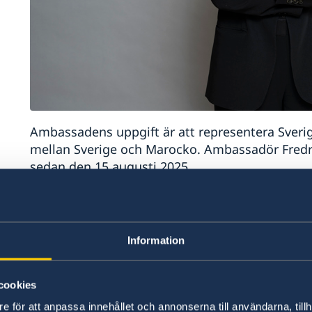
Ambassadens uppgift är att representera Sverig
mellan Sverige och Marocko. Ambassadör Fredr
sedan den 15 augusti 2025.
På ambassaden arbetar totalt 16 personer varav
Utrikesdepartementet, en utsänd från Migratio
polissambandsman från Polismyndigheten. Ambas
Information
Ambassaden tar normalt emot en praktikant pe
cookies
Ambassaden bevakar och rapporterar om utveck
e för att anpassa innehållet och annonserna till användarna, tillh