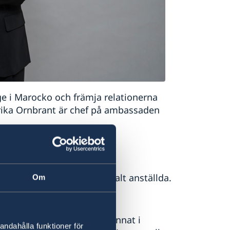
e i Marocko och främja relationerna
ika Ornbrant är chef på ambassaden
 fyra utsända från
nsverket samt en nordisk
saden har totalt tio lokalt anställda.
Om
r termin.
lingen i Marocko, bland annat i
andahålla funktioner för