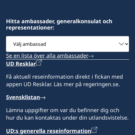
14 Archbishop Street,
Valletta, VLT1144 - Malta
Hitta ambassader, generalkonsulat och
representationer:
Telefon- och besökstid :
Välj
Besökstid endast efter överenskommelse.
ambassad
Se en lista över alla ambassader
måndag - fredag kl. 09.00-12.00
UD Resklar
Honorärkonsul
Få aktuell reseinformation direkt i fickan med
appen UD Resklar. Läs mer på regeringen.se.
Francis Galea Salomone
Svensklistan
Lämna uppgifter om var du befinner dig och
hur du kan kontaktas under din utlandsvistelse.
UD:s generella reseinformation