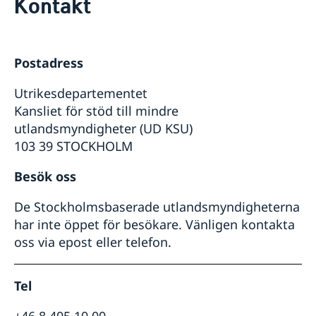
Kontakt
Kontakt
Om oss
Dataskyddspolicy (GDPR)
Aktuellt
Postadress
Nyheter
Kalendarium
Utrikesdepartementet
Kansliet för stöd till mindre
utlandsmyndigheter (UD KSU)
103 39 STOCKHOLM
Besök oss
De Stockholmsbaserade utlandsmyndigheterna
har inte öppet för besökare. Vänligen kontakta
oss via epost eller telefon.
Tel