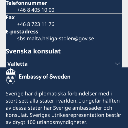
Telefonnummer
+46 8 405 10 00
Fax
+46 8 723 11 76
E-postadress
sbs.malta.heliga-stolen@gov.se
Svenska konsulat
Valletta
Telephone
+356 21 236120
Sverige har diplomatiska förbindelser med i
E-mail
stort sett alla stater i världen. I ungefär hälften
av dessa stater har Sverige ambassader och
consulategeneral@galeasalomone.com
konsulat. Sveriges utrikesrepresentation består
Consulate General of Sweden,
av drygt 100 utlandsmyndigheter.