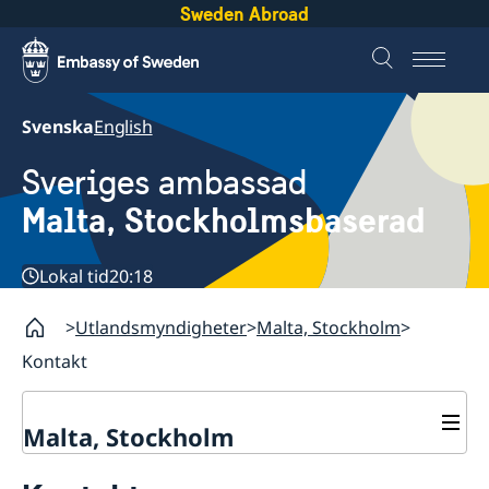
Sweden Abroad
Svenska
English
Sveriges ambassad
Malta, Stockholmsbaserad
Lokal tid
20:18
Utlandsmyndigheter
Malta, Stockholm
Kontakt
Malta, Stockholm
Bra att veta inför resan