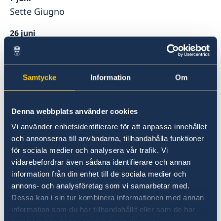
Sette Giugno
26 juni
Stängt
29 juni
Samtycke
Information
Om
Feast of Saints Peter and Paul
12 augusti
Denna webbplats använder cookies
Stängt
Vi använder enhetsidentifierare för att anpassa innehållet
13 augusti
och annonserna till användarna, tillhandahålla funktioner
Stängt
för sociala medier och analysera vår trafik. Vi
vidarebefordrar även sådana identifierare och annan
14 augusti
information från din enhet till de sociala medier och
Stängt
annons- och analysföretag som vi samarbetar med.
Dessa kan i sin tur kombinera informationen med annan
15 augusti
information som du har tillhandahållit eller som de har