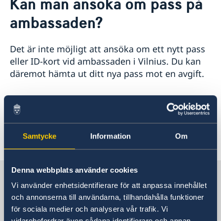
Kan man ansöka om pass på
Kontakt
Nyheter
ambassaden?
Om oss
Lediga dagar 2026
Sveriges regering
Ambassadör
Så stöttar vi svenska företag
Dataskyddspolicy (GDPR)
Det är inte möjligt att ansöka om ett nytt pass
Vi är en resurs för svenska företag
Praktik på ambassaden
eller ID-kort vid ambassaden i Vilnius. Du kan
Team Sweden
Lediga tjänster
däremot hämta ut ditt nya pass mot en avgift.
Så kan du få stöd
Svenska företag i Litauen
Anmäl handelshinder
Mer information om pass och passförnyelse
finner du på
denna sida.
Samtycke
Information
Om
Senast uppdaterad 24 sep. 2025, 10.30
Denna webbplats använder cookies
Sverige i Litauen
Vi använder enhetsidentifierare för att anpassa innehållet
och annonserna till användarna, tillhandahålla funktioner
Sveriges ambassad
för sociala medier och analysera vår trafik. Vi
vidarebefordrar även sådana identifierare och annan