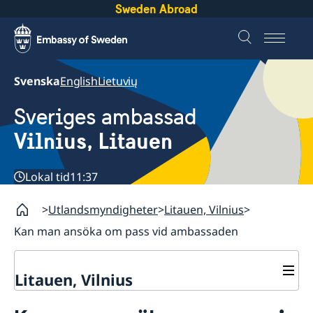
Sweden Abroad
Svenska
English
Lietuvių
Sveriges ambassad
Vilnius, Litauen
Lokal tid
11:37
Utlandsmyndigheter
Litauen, Vilnius
Kan man ansöka om pass vid ambassaden
Litauen, Vilnius
Aktuellt