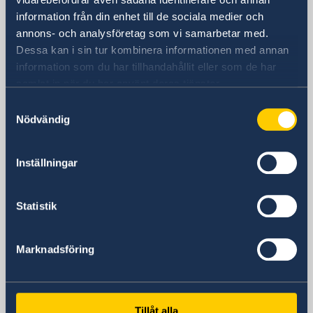
Besöksadress
information från din enhet till de sociala medier och
Didžioji gatan 16
annons- och analysföretag som vi samarbetar med.
Vilnius
Dessa kan i sin tur kombinera informationen med annan
Postadress
information som du har tillhandahållit eller som de har
Embassy of Sweden
samlat in när du har använt deras tjänster.
Didžioji 16
Samtyckesval
LT-01128 Vilnius
Nödvändig
Litauen
Telefonnummer
Inställningar
+370 5 268 50 10
Fax
+370 5 268 50 30
Statistik
E-postadress
ambassaden.vilnius@gov.se
Marknadsföring
Svenska konsulat
Klaipėda
Tillåt alla