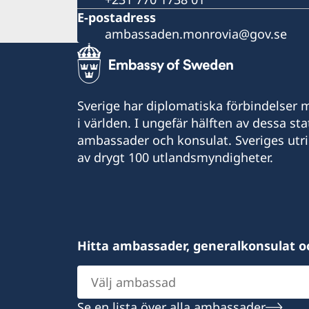
E-postadress
ambassaden.monrovia@gov.se
Sverige har diplomatiska förbindelser me
i världen. I ungefär hälften av dessa sta
ambassader och konsulat. Sveriges utr
av drygt 100 utlandsmyndigheter.
Hitta ambassader, generalkonsulat o
Välj
ambassad
Se en lista över alla ambassader