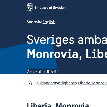
Svenska
English
Sveriges amb
Monrovia, Lib
Lokal tid
06:42
Utlandsmyndigheter
Liberia, Monrov
Liberia, Monrovia