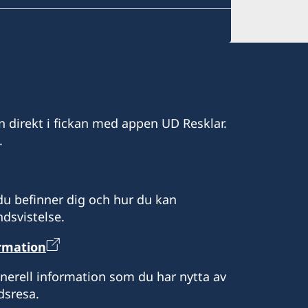
n direkt i fickan med appen UD Resklar.
.
u befinner dig och hur du kan
dsvistelse.
ormation
enerell information som du har nytta av
dsresa.