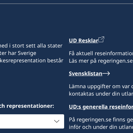
UD Resklar
d i stort sett alla stater
ter har Sverige
Få aktuell reseinformatio
ikesrepresentation består
Läs mer på regeringen.se
Svensklistan
Lämna uppgifter om var d
kontaktas under din utlan
ch representationer:
UD:s generella reseinf
På regeringen.se finns g
inför och under din utlan