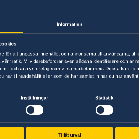
Information
cookies
e för att anpassa innehållet och annonserna till användarna, tillh
vår trafik. Vi vidarebefordrar även sådana identifierare och anna
nnons- och analysföretag som vi samarbetar med. Dessa kan i sin
har tillhandahållit eller som de har samlat in när du har använt 
Inställningar
Statistik
Foto/Photo: Martina Huber
Läs utrikesdeklarationen 2019 på regeringens 
Senast uppdaterad 21 feb. 2023, 10.26
Tillåt urval