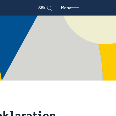
Sök
Meny
eklaration