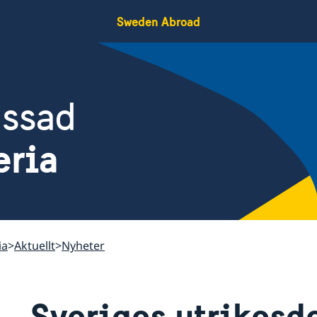
Sweden Abroad
assad
eria
ia
Aktuellt
Nyheter
Sveriges utrikesd